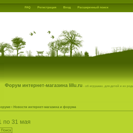
FAQ
Регистрация
Вход
Расширенный поиск
Форум интернет-магазина lillu.ru
- об игрушках, для детей и их ро
форуме
‹
Новости интернет-магазина и форума
1 по 31 мая