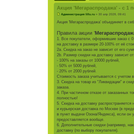
Акция 'Мегараспродажа' - с 1 п
Администрация lillu.ru
» 30 апр 2026, 09:41
Акция 'Мегараспродажа' объединяет в се
Правила акции '
Мегараспродаж
1. Все покупатели, оформившие заказ с 0
на доставку в размере 20-100% от её сто
2a. Скидка на заказ не зависит от его су
2b. Размер скидки на доставку зависит о
- 100% на заказы от 10000 рублей,
- 50% от 5000 рублей,
- 20% от 2000 рублей.
Стоимость заказа учитывается с учетом 
3. Скидка на товар из "Ликвидации" и ски
заказа.
4. При частичном отказе от заказанных т
полностью!
5. Скидка на доставку распространяется
и курьерская доставка по Москве (в пре
в пункт выдачи Озона/Яндекса), если он 
предоставляется вообще.
6. Дополнительные скидки (например, нако
доставку (по выбору покупателя).