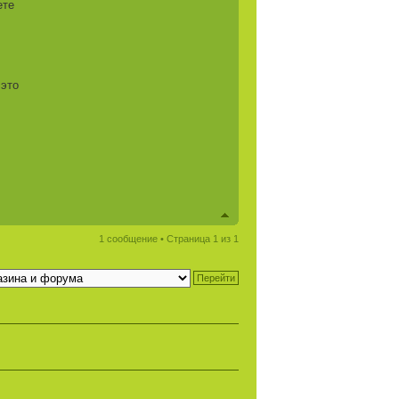
ете
 это
!
,
1 сообщение • Страница
1
из
1