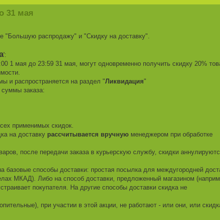
о 31 мая
бе "Большую распродажу" и "Скидку на доставку".
а
':
:00 1 мая до 23:59 31 мая, могут одновременно получить скидку 20% тов
имости.
ммы и распространяется на раздел "
Ликвидация
"
т суммы заказа:
всех применимых скидок.
дка на доставку
рассчитывается вручную
менеджером при обработке
оваров, после передачи заказа в курьерскую службу, скидки аннулируют
 на базовые способы доставки: простая посылка для междугородней дост
делах МКАД). Либо на способ доставки, предложенный магазином (наприм
устраивает покупателя. На другие способы доставки скидка не
пительные), при участии в этой акции, не работают - или они, или скидк