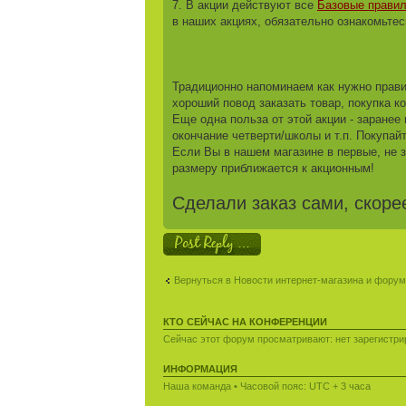
7. В акции действуют все
Базовые правила
в наших акциях, обязательно ознакомьтес
Традиционно напоминаем как нужно правил
хороший повод заказать товар, покупка к
Еще одна польза от этой акции - заранее
окончание четверти/школы и т.п. Покупайт
Если Вы в нашем магазине в первые, не з
размеру приближается к акционным!
Сделали заказ сами, скоре
Ответить
Вернуться в Новости интернет-магазина и фору
КТО СЕЙЧАС НА КОНФЕРЕНЦИИ
Сейчас этот форум просматривают: нет зарегистрир
ИНФОРМАЦИЯ
Наша команда
• Часовой пояс: UTC + 3 часа