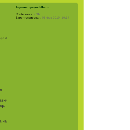
Администрация lillu.ru
Сообщения:
2787
Зарегистрирован:
03 фев 2010, 10:14
ар и
ся
авки
ер,
а на