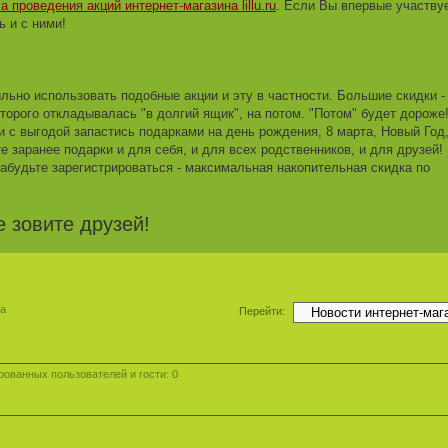
 проведения акций интернет-магазина lillu.ru
. Если Вы впервые участву
ь и с ними!
ьно использовать подобные акции и эту в частности. Большие скидки -
оторого откладывалась "в долгий ящик", на потом. "Потом" будет дороже
 и с выгодой запастись подарками на день рождения, 8 марта, Новый Год
е заранее подарки и для себя, и для всех родственников, и для друзей!
абудьте зарегистрироваться - максимальная накопительная скидка по
е зовите друзей!
ма
Перейти:
ованных пользователей и гости: 0