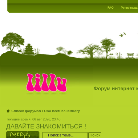
FAQ
Регистрац
Форум интернет-ма
Список форумов
‹
Обо всем понемногу
Текущее время: 06 авг 2026, 23:46
ДАВАЙТЕ ЗНАКОМИТЬСЯ !
Ответить