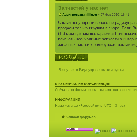
Запчастей у нас нет
Администрация lillu.ru
» 07 фев 2010, 19:41
Самый популярный вопрос по радиоуправл
продаем только игрушки в сборе. Если Вы
(1-3 месяца), мы постараемся Вам помоч
поискать необходимые запчасти в интерн
запасных частей к радиоуправляемым мо
Ответить
Вернуться в Радиоуправляемые игрушки
КТО СЕЙЧАС НА КОНФЕРЕНЦИИ
Сейчас этот форум просматривают: нет зарегистрир
ИНФОРМАЦИЯ
Наша команда
• Часовой пояс: UTC + 3 часа
Список форумов