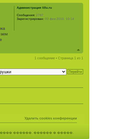
Администрация lillu.ru
Сообщения:
2787
Зарегистрирован:
03 фев 2010, 10:14
ока
гаем
е
1 сообщение • Страница
1
из
1
Удалить cookies конференции