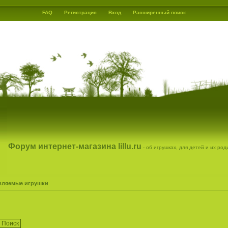
FAQ
Регистрация
Вход
Расширенный поиск
Форум интернет-магазина lillu.ru
- об игрушках, для детей и их ро
вляемые игрушки