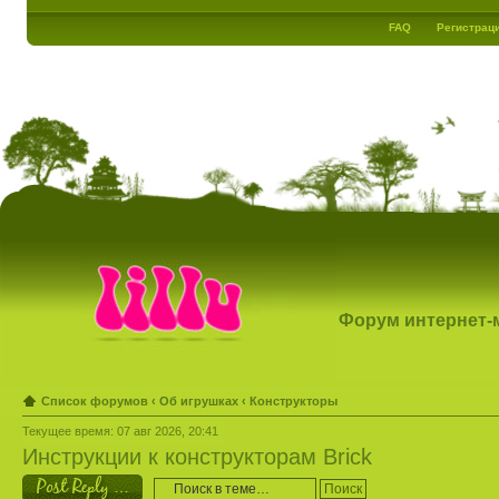
FAQ
Регистрац
Форум интернет-ма
Список форумов
‹
Об игрушках
‹
Конструкторы
Текущее время: 07 авг 2026, 20:41
Инструкции к конструкторам Brick
Ответить