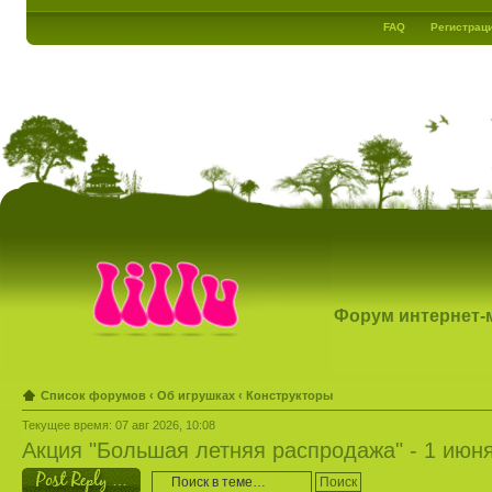
FAQ
Регистрац
Форум интернет-ма
Список форумов
‹
Об игрушках
‹
Конструкторы
Текущее время: 07 авг 2026, 10:08
Акция "Большая летняя распродажа" - 1 июн
Ответить