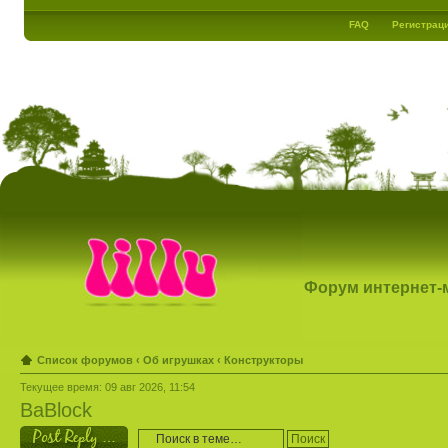
FAQ
Регистрац
Форум интернет-ма
Список форумов
‹
Об игрушках
‹
Конструкторы
Текущее время: 09 авг 2026, 11:54
BaBlock
Ответить