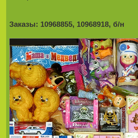
Заказы: 10968855, 10968918, б/н