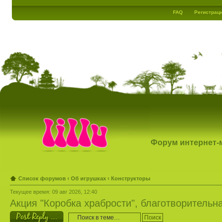
FAQ
Регистрац
Форум интернет-ма
Список форумов
‹
Об игрушках
‹
Конструкторы
Текущее время: 09 авг 2026, 12:40
Акция "Коробка храбрости", благотворительн
Ответить