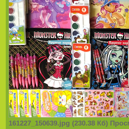
161227_150639.jpg (230.38 Кб) Про