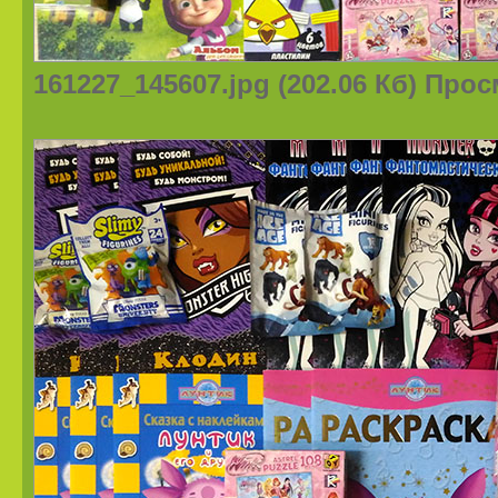
161227_145607.jpg (202.06 Кб) Про