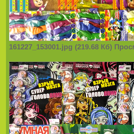
161227_153001.jpg (219.68 Кб) Про