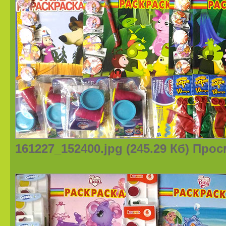
161227_152400.jpg (245.29 Кб) Про