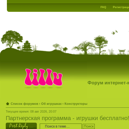
FAQ
Регистрац
Форум интернет-ма
Список форумов
‹
Об игрушках
‹
Конструкторы
Текущее время: 08 авг 2026, 20:07
Партнерская программа - игрушки бесплатно
Ответить