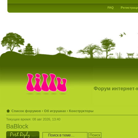
FAQ
Регистрац
Форум интернет-ма
Список форумов
‹
Об игрушках
‹
Конструкторы
Текущее время: 08 авг 2026, 13:40
BaBlock
Ответить