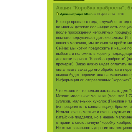
Акция "Коробка храбрости", б
Администрация lillu.ru
» 01 фев 2014, 00:39
В конце прошлого года, случайно, от одн
во многих детских больницах есть специ
после прохождения неприятных процедур
немного подсушивает детские слезы. И, 
нашего магазина, мы не смогли пройти м
Сейчас мы хотим предложить и нашим пок
выбрать и положить в корзину подходящие
доставки вариант "Коробка храбрости" (а
прочерки). Заказ нужно будет оплатить ч
оплачивать заказ до его обработки и пере
скидка будет пересчитана на максимальн
Информация об отправленных "коробках" 
Что можно и что нельзя заказывать для "
Можно: маленькие машинки (масштаб 1:72 и
зублсов, маленьких куколок (Пинипон и т.
(их прицепляют к капельницам), брелки, 
Нельзя: очень мелкие и очень хрупкие и
китайские подделки, но в нашем магазине 
отправить свою личную "коробку храброст
Не стоит заказывать дорогие коллекцион