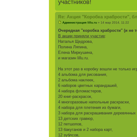
участников!
Re: Акция "Коробка храбрости", б
Администрация lillu.ru
» 14 мар 2014, 11:22
Очередная "коробка храбрости" (и не 
В акции приняли участие
:
Наталья Щедрова,
Полина Ляпина,
Елена Миркушина,
и магазин lillu.ru.
На этот раз в коробку вошли не только иг
4 альбома для рисования,
2 альбома наклеек,
6 наборов цветных карандашей,
4 набора фломастеров,
20 книг-раскрасок,
4 многоразовые напольные раскраски,
4 набора для плетения из бумаги,
3 набора для раскрашивания деревянных 
13 детских гравюр,
12 петшопов,
13 бакуганов и 2 набора карт,
12 зублсов,