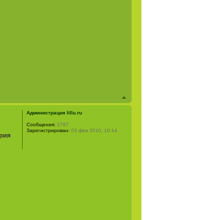
Администрация lillu.ru
Сообщения:
2787
Зарегистрирован:
03 фев 2010, 10:14
трия