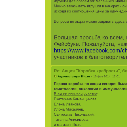
игрушки для совсем уж маленьких малыш
Можно заказывать игрушки в наборах - о
исходя из соотношения цены за одну еди
Вопросы по акции можно задавать здесь 
Большая просьба ко всем, к
Фейсбуке. Пожалуйста, наж
https://www.facebook.com/ch
участников к благотворите
Re: Акция "Коробка храбрости", б
Администрация lillu.ru
» 10 фев 2014, 12:01
Первая коробка по акции сегодня был
гематологии, онкологии и иммунологи
В акции приняли участие
:
Екатерина Каменщикова,
Елена Иванова,
Илона Михайлец,
Святослав Никольский,
Татьяна Анисимова,
и магазин lillu.ru.