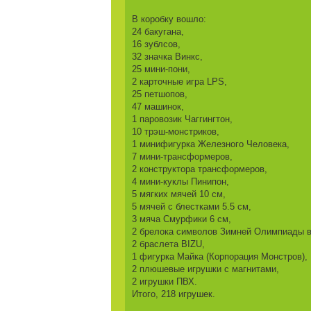
В коробку вошло:
24 бакугана,
16 зублсов,
32 значка Винкс,
25 мини-пони,
2 карточные игра LPS,
25 петшопов,
47 машинок,
1 паровозик Чаггингтон,
10 трэш-монстриков,
1 минифигурка Железного Человека,
7 мини-трансформеров,
2 конструктора трансформеров,
4 мини-куклы Пинипон,
5 мягких мячей 10 см,
5 мячей с блестками 5.5 см,
3 мяча Смурфики 6 см,
2 брелока символов Зимней Олимпиады в
2 браслета BIZU,
1 фигурка Майка (Корпорация Монстров),
2 плюшевые игрушки с магнитами,
2 игрушки ПВХ.
Итого, 218 игрушек.