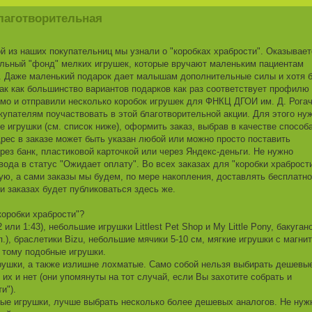
лаготворительная
ой из наших покупательниц мы узнали о "коробках храбрости". Оказывает
альный "фонд" мелких игрушек, которые вручают маленьким пациентам
. Даже маленький подарок дает малышам дополнительные силы и хотя 
так как большинство вариантов подарков как раз соответствует профилю
имо и отправили несколько коробок игрушек для ФНКЦ ДГОИ им. Д. Рогач
упателям поучаствовать в этой благотворительной акции. Для этого ну
 игрушки (см. список ниже), оформить заказ, выбрав в качестве способ
дрес в заказе может быть указан любой или можно просто поставить
ерез банк, пластиковой карточкой или через Яндекс-деньги. Не нужно
вода в статус "Ожидает оплату". Во всех заказах для "коробки храброст
ую, а сами заказы мы будем, по мере накопления, доставлять бесплатно
и заказах будет публиковаться здесь же.
коробки храбрости"?
ли 1:43), небольшие игрушки Littlest Pet Shop и My Little Pony, бакуган
п.), браслетики Bizu, небольшие мячики 5-10 см, мягкие игрушки с магни
и тому подобные игрушки.
грушки, а также излишне лохматые. Само собой нельзя выбирать дешевы
их и нет (они упомянуты на тот случай, если Вы захотите собрать и
и").
ные игрушки, лучше выбрать несколько более дешевых аналогов. Не нуж