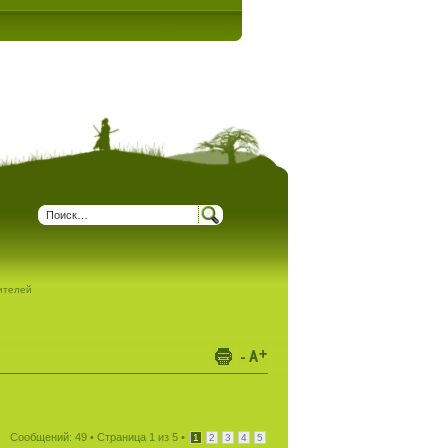
дителей
Сообщений: 49 •
Страница
1
из
5
•
1
2
3
4
5