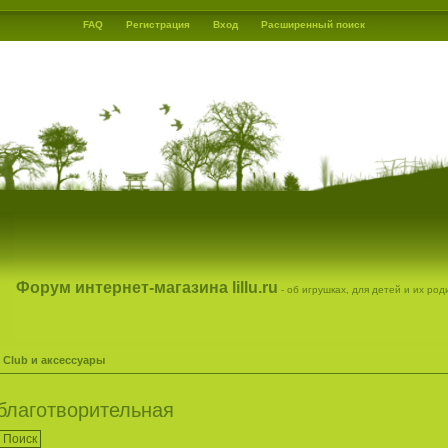
FAQ
Регистрация
Вход
Расширенный поиск
Форум интернет-магазина lillu.ru
- об игрушках, для детей и их ро
 Club и аксессуары
 благотворительная