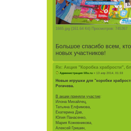
1665.jpg (161.64 Кб) Просмотров: 745367
Большое спасибо всем, кто
новых участников!
Re: Акция "Коробка храбрости", б
Администрация lillu.ru
» 13 апр 2014, 01:33
Новые игрушки для "коробки храброст
Рогачева.
В акции приняли участие
:
Илона Михайлец,
Татьяна Елфимова,
Екатерина Дав,
Юлия Панасенко,
Мария Кожевникова,
Алексей Гришин,