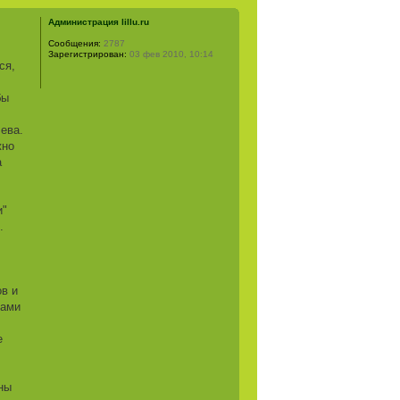
Администрация lillu.ru
Сообщения:
2787
Зарегистрирован:
03 фев 2010, 10:14
ся,
бы
ева.
жно
а
и"
.
ов и
тами
е
ны