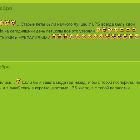
асбро
...Старые петы были намного лучше. У LPS всегда быль свой
Но на сегодняшний день петшопы всё это утеряли
ШОВСКИМИ и НЕКРАСИВЫМИ
асбро
ились...
Если бы я зашла сюда год назад, я бы с тобой поспорила, но
ь и я
влюбилась
в короткошерстных LPS кисок, я с тобой полностью