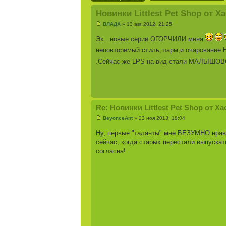
Новинки Littlest Pet Shop от Х
ВЛАДА
» 13 авг 2012, 21:25
Эх...новые серии ОГОРЧИЛИ меня
неповторимый стиль,шарм,и очарование.
.Сейчас же LPS на вид стали МАЛЫ
Re: Новинки Littlest Pet Shop от Х
BeyonceAnt
» 23 ноя 2013, 18:04
Ну, первые "таланты" мне БЕЗУМНО нрав
сейчас, когда старых перестали выпускат
согласна!