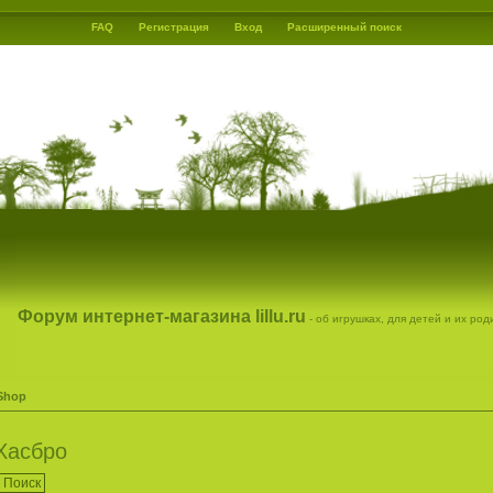
FAQ
Регистрация
Вход
Расширенный поиск
Форум интернет-магазина lillu.ru
- об игрушках, для детей и их ро
 Shop
 Хасбро