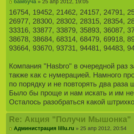
бамбуча
» 25 апр 2012, 19:05
16754, 19452, 21462, 24157, 24791, 2
26977, 28300, 28302, 28315, 28354, 2
33316, 33877, 33879, 35893, 36087, 3
38678, 38684, 68314, 68479, 69918, 8
93664, 93670, 93731, 94481, 94483, 9
Компания "Hasbro" в очередной раз 
также как с нумерацией. Намного пр
по порядку и не повторять два раза 
Было бы проще и нам искать и им не
Осталось разобраться какой штрихко
Re: Акция "Получи Мышонка"
Администрация lillu.ru
» 25 апр 2012, 20:54