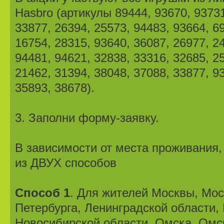
Hasbro (артикулы 89444, 93670, 93731
33877, 26394, 25573, 94483, 93664, 6
16754, 28315, 93640, 36087, 26977, 2
94481, 94621, 32838, 33316, 32685, 2
21462, 31394, 38048, 37088, 33877, 9
35893, 38678).
3. Заполни форму-заявку.
В зависимости от места проживани
из ДВУХ способов
Способ 1
. Для жителей Москвы, Мос
Петербурга, Ленинградской области,
Новосибирской области, Омска, Омс