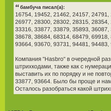
бамбуча писал(а):
16754, 19452, 21462, 24157, 24791,
26977, 28300, 28302, 28315, 28354,
33316, 33877, 33879, 35893, 36087,
38678, 38684, 68314, 68479, 69918,
93664, 93670, 93731, 94481, 94483,
Компания "Hasbro" в очередной раз
штрихкодами, также как с нумерац
выставить их по порядку и не повт
33877, 93664. Было бы проще и нам
Осталось разобраться какой штрихк