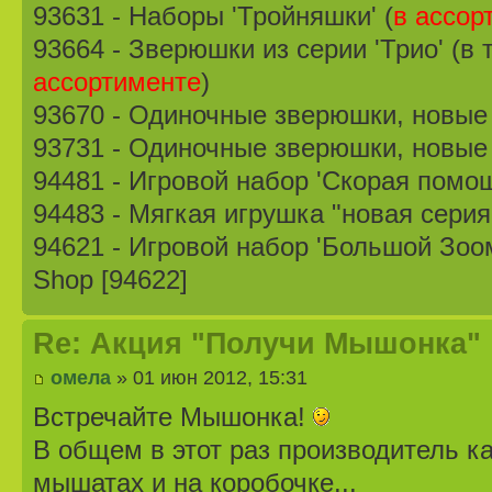
93631 - Наборы 'Тройняшки' (
в ассор
93664 - Зверюшки из серии 'Трио' (в 
ассортименте
)
93670 - Одиночные зверюшки, новые 
93731 - Одиночные зверюшки, новые 
94481 - Игровой набор 'Скорая помощь'
94483 - Мягкая игрушка "новая серия"
94621 - Игровой набор 'Большой Зоомаг
Shop [94622]
Re: Акция "Получи Мышонка"
омела
» 01 июн 2012, 15:31
Встречайте Мышонка!
В общем в этот раз производитель ка
мышатах и на коробочке...