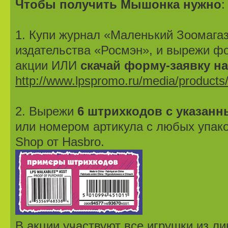
Чтобы получить Мышонка нужно
:
1. Купи журнал «Маленький Зоомаг
издательства «Росмэн», и вырежи фо
акции ИЛИ
скачай форму-заявку на
http://www.lpspromo.ru/media/products
2. Вырежи
6 штрихкодов с указан
или номером артикула с любых упаков
Shop от Hasbro.
В акции участвуют все игрушки из лине