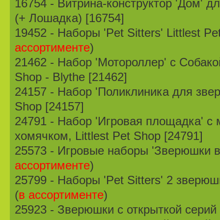
16754 - Витрина-конструктор 'Дом' дл
(+ Лошадка) [16754]
19452 - Наборы 'Pet Sitters' Littlest Pe
ассортименте
)
21462 - Набор 'Мотороллер' с Собакой 
Shop - Blythe [21462]
24157 - Набор 'Поликлиника для зверуш
Shop [24157]
24791 - Набор 'Игровая площадка' 
хомячком, Littlest Pet Shop [24791]
25573 - Игровые наборы 'Зверюшки в
ассортименте
)
25799 - Наборы 'Pet Sitters' 2 зверюшк
(
в ассортименте
)
25923 - Зверюшки с открыткой серий 