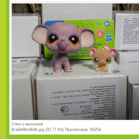
Слон и мышонок
8ca5b9bc6b4b.jpg (32.77 Кб) Просмотров: 66254