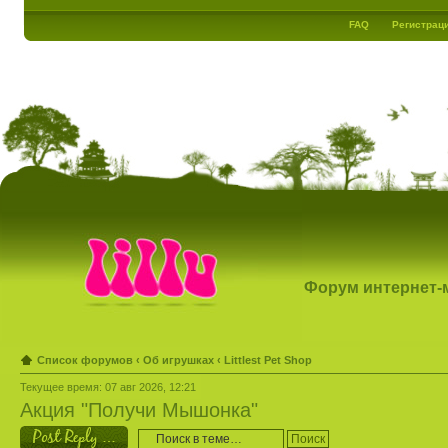
FAQ
Регистрац
Форум интернет-ма
Список форумов
‹
Об игрушках
‹
Littlest Pet Shop
Текущее время: 07 авг 2026, 12:21
Акция "Получи Мышонка"
Ответить