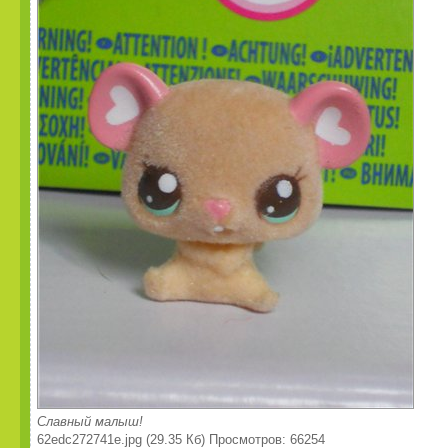
Славный малыш!
62edc272741e.jpg (29.35 Кб) Просмотров: 66254