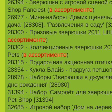
26394 - Зверюшки с игровой сценой се
Shop Fanciest (
в ассортименте
)
26977 - Мини-наборы 'Домик щенячьи
дача' [28308], 'Развлечения в саду' [3
28300 - Призовые зверюшки 2011 Little
ассортименте
)
28302 - Коллекционные зверюшки 2011 
Pets (
в ассортименте
)
28315 - Подарочная акционная птичк
28354 - Кукла Блайз - подруга петшоп
28978 - Наборы 'Зверюшки в джунглях
дне рождения' [28980]
31394 - Набор 'Самолёт для зверюшек',
Pet Shop [31394]
32685 - Игровой набор 'Дом на дереве