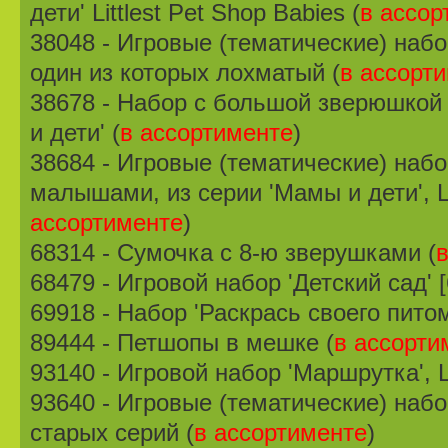
дети' Littlest Pet Shop Babies (
в ассор
38048 - Игровые (тематические) наб
один из которых лохматый (
в ассорт
38678 - Набор с большой зверюшкой
и дети' (
в ассортименте
)
38684 - Игровые (тематические) на
малышами, из серии 'Мамы и дети', Lit
ассортименте
)
68314 - Сумочка с 8-ю зверушками (
68479 - Игровой набор 'Детский сад' 
69918 - Набор 'Раскрась своего питом
89444 - Петшопы в мешке (
в ассорти
93140 - Игровой набор 'Маршрутка', Li
93640 - Игровые (тематические) на
старых серий (
в ассортименте
)