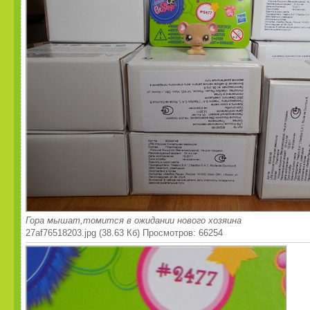
Гора мышат,томится в ожидании нового хозяина
27af76518203.jpg (38.63 Кб) Просмотров: 66254