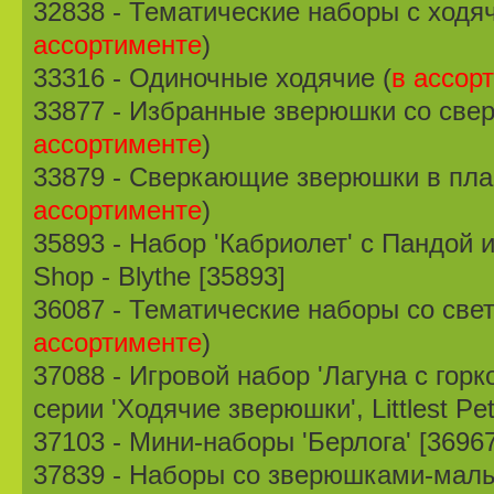
32838 - Тематические наборы с ход
ассортименте
)
33316 - Одиночные ходячие (
в ассор
33877 - Избранные зверюшки со све
ассортименте
)
33879 - Сверкающие зверюшки в пла
ассортименте
)
35893 - Набор 'Кабриолет' с Пандой и 
Shop - Blythe [35893]
36087 - Тематические наборы со св
ассортименте
)
37088 - Игровой набор 'Лагуна с горк
серии 'Ходячие зверюшки', Littlest Pe
37103 - Мини-наборы 'Берлога' [36967]
37839 - Наборы со зверюшками-мал