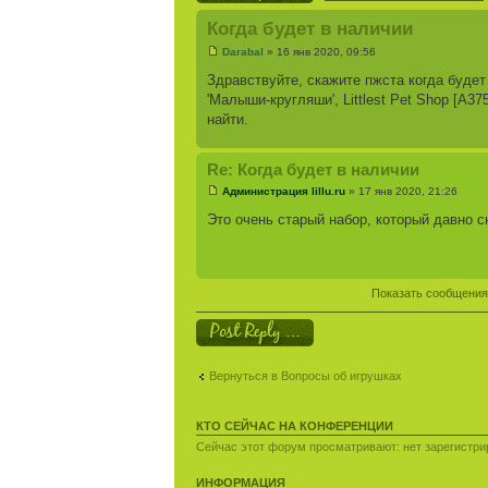
Когда будет в наличии
Darabal
» 16 янв 2020, 09:56
Здравствуйте, скажите пжста когда будет 
'Малыши-кругляши', Littlest Pet Shop [A3
найти.
Re: Когда будет в наличии
Администрация lillu.ru
» 17 янв 2020, 21:26
Это очень старый набор, который давно с
Показать сообщения
Ответить
Вернуться в Вопросы об игрушках
КТО СЕЙЧАС НА КОНФЕРЕНЦИИ
Сейчас этот форум просматривают: нет зарегистрир
ИНФОРМАЦИЯ