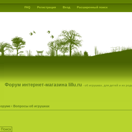
FAQ
Регистрация
Вход
Расширенный поиск
Форум интернет-магазина lillu.ru
- об игрушках, для детей и их ро
форуме
‹
Вопросы об игрушках