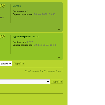
Darabal
Сообщения:
2
Зарегистрирован:
16 янв 2020, 09:33
рии
Администрация lillu.ru
Сообщения:
2787
Зарегистрирован:
03 фев 2010, 10:14
Сообщений: 2 • Страница
1
из
1