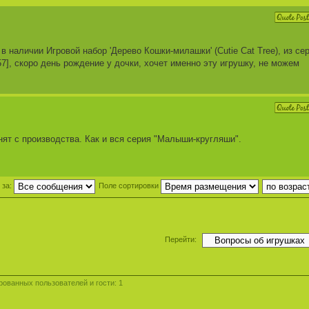
в наличии Игровой набор 'Дерево Кошки-милашки' (Cutie Cat Tree), из се
757], скоро день рождение у дочки, хочет именно эту игрушку, не можем
нят с производства. Как и вся серия "Малыши-кругляши".
 за:
Поле сортировки
Перейти:
ованных пользователей и гости: 1