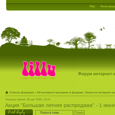
FAQ
Регистрац
Форум интернет-ма
Список форумов
‹
Об интернет-магазине и форуме
‹
Новости интернет-м
Текущее время: 06 авг 2026, 10:14
Акция "Большая летняя распродажа" - 1 июн
Ответить