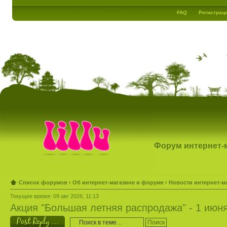
FAQ
Регистрац
Форум интернет-ма
Список форумов
‹
Об интернет-магазине и форуме
‹
Новости интернет-м
Текущее время: 09 авг 2026, 11:13
Акция "Большая летняя распродажа" - 1 июн
Ответить