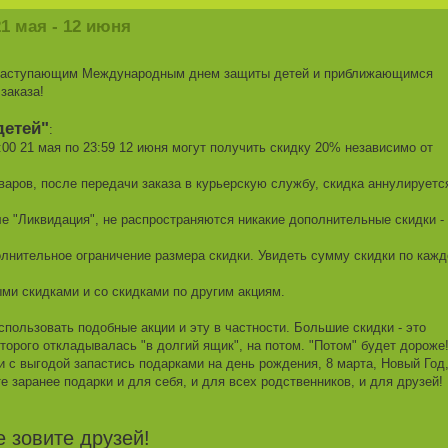
1 мая - 12 июня
 наступающим Международным днем защиты детей и приближающимся
заказа!
детей"
:
:00 21 мая по 23:59 12 июня могут получить скидку 20% независимо от
оваров, после передачи заказа в курьерскую службу, скидка аннулируетс
ле "Ликвидация", не распространяются никакие дополнительные скидки -
олнительное ограничение размера скидки. Увидеть сумму скидки по каж
ыми скидками и со скидками по другим акциям.
пользовать подобные акции и эту в частности. Большие скидки - это
оторого откладывалась "в долгий ящик", на потом. "Потом" будет дороже
 и с выгодой запастись подарками на день рождения, 8 марта, Новый Год
е заранее подарки и для себя, и для всех родственников, и для друзей!
е зовите друзей!