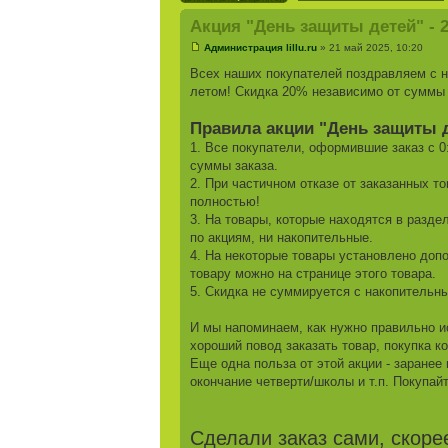
Акция "День защиты детей" - 2
Администрация lillu.ru
» 21 май 2025, 10:20
Всех наших покупателей поздравляем с
летом! Скидка 20% независимо от суммы 
Правила акции "День защиты 
1. Все покупатели, оформившие заказ с 0
суммы заказа.
2. При частичном отказе от заказанных т
полностью!
3. На товары, которые находятся в разде
по акциям, ни накопительные.
4. На некоторые товары установлено доп
товару можно на странице этого товара.
5. Скидка не суммируется с накопительн
И мы напоминаем, как нужно правильно ис
хороший повод заказать товар, покупка к
Еще одна польза от этой акции - заранее
окончание четверти/школы и т.п. Покупайт
Сделали заказ сами, скоре