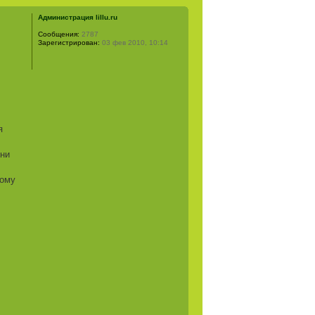
Администрация lillu.ru
Сообщения:
2787
Зарегистрирован:
03 фев 2010, 10:14
я
 ни
дому
!
,