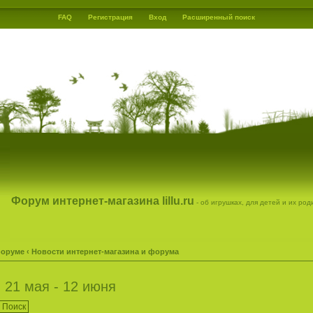
FAQ
Регистрация
Вход
Расширенный поиск
Форум интернет-магазина lillu.ru
- об игрушках, для детей и их ро
форуме
‹
Новости интернет-магазина и форума
 21 мая - 12 июня