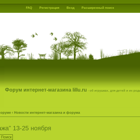
FAQ
Регистрация
Вход
Расширенный поиск
Форум интернет-магазина lillu.ru
- об игрушках, для детей и их ро
форуме
‹
Новости интернет-магазина и форума
жа" 13-25 ноября