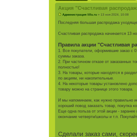
Акция "Счастливая распродажа
Администрация lillu.ru
» 13 ноя 2024, 10:08
Последняя большая распродажа уходящего
Счастливая распродажа начинается 13 но
Правила акции "Счастливая р
1. Все покупатели, оформившие заказ с 0
суммы заказа.
2. При частичном отказе от заказанных т
полностью!
3. На товары, которые находятся в разде
по акциям, ни накопительные.
4. На некоторые товары установлено доп
товару можно на странице этого товара.
И мы напоминаем, как нужно правильно ис
хороший повод заказать товар, покупка к
Еще одна польза от этой акции - заранее
окончание четверти/школы и т.п. Покупайт
Сделали заказ сами, скоре