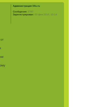
Администрация lillu.ru
Сообщения:
2787
Зарегистрирован:
03 фев 2010, 10:14
 от
я
 ни
дому
!
,