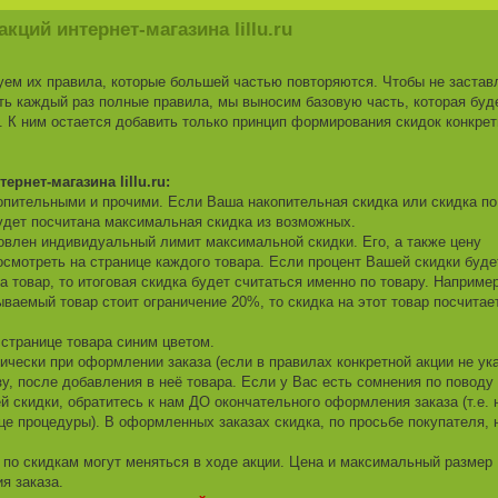
ций интернет-магазина lillu.ru
уем их правила, которые большей частью повторяются. Чтобы не застав
ть каждый раз полные правила, мы выносим базовую часть, которая буд
К ним остается добавить только принцип формирования скидок конкрет
рнет-магазина lillu.ru:
копительными и прочими. Если Ваша накопительная скидка или скидка по
удет посчитана максимальная скидка из возможных.
новлен индивидуальный лимит максимальной скидки. Его, а также цену
осмотреть на странице каждого товара. Если процент Вашей скидки буде
 товар, то итоговая скидка будет считаться именно по товару. Например
ываемый товар стоит ограничение 20%, то скидка на этот товар посчитае
 странице товара синим цветом.
ически при оформлении заказа (если в правилах конкретной акции не ук
зу, после добавления в неё товара. Если у Вас есть сомнения по поводу
 скидки, обратитесь к нам ДО окончательного оформления заказа (т.е. 
це процедуры). В оформленных заказах скидка, по просьбе покупателя, 
 по скидкам могут меняться в ходе акции. Цена и максимальный размер
я заказа.