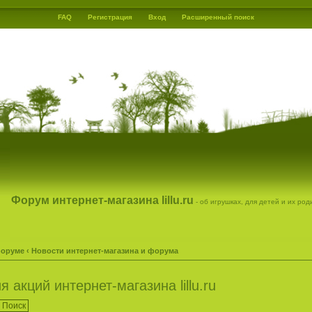
FAQ
Регистрация
Вход
Расширенный поиск
Форум интернет-магазина lillu.ru
- об игрушках, для детей и их ро
форуме
‹
Новости интернет-магазина и форума
акций интернет-магазина lillu.ru