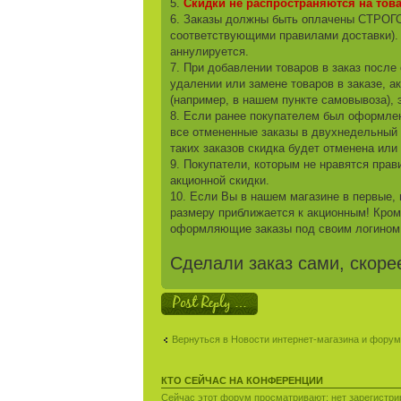
5.
Скидки не распространяются на тов
6. Заказы должны быть оплачены СТРОГО 
соответствующими правилами доставки). 
аннулируется.
7. При добавлении товаров в заказ после
удалении или замене товаров в заказе, а
(например, в нашем пункте самовывоза), э
8. Если ранее покупателем был оформлен
все отмененные заказы в двухнедельный п
таких заказов скидка будет отменена ил
9. Покупатели, которым не нравятся прави
акционной скидки.
10. Если Вы в нашем магазине в первые, 
размеру приближается к акционным! Кроме
оформляющие заказы под своим логином
Сделали заказ сами, скоре
Ответить
Вернуться в Новости интернет-магазина и фору
КТО СЕЙЧАС НА КОНФЕРЕНЦИИ
Сейчас этот форум просматривают: нет зарегистрир