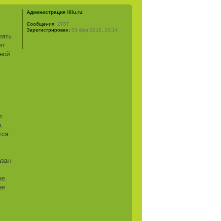
Администрация lillu.ru
Сообщения:
2787
Зарегистрирован:
03 фев 2010, 10:14
лять
ет
ной
т
,
тся
азан
не
не