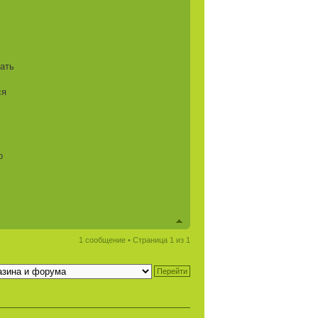
рать
ся
о
1 сообщение • Страница
1
из
1