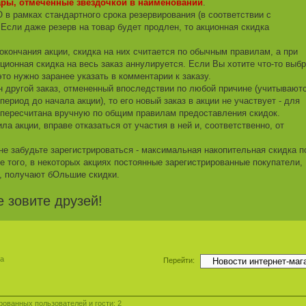
ары, отмеченные звездочкой в наименовании
.
в рамках стандартного срока резервирования (в соответствии с
Если даже резерв на товар будет продлен, то акционная скидка
 окончания акции, скидка на них считается по обычным правилам, а при
кционная скидка на весь заказ аннулируется. Если Вы хотите что-то выб
то нужно заранее указать в комментарии к заказу.
 другой заказ, отмененный впоследствии по любой причине (учитывают
ериод до начала акции), то его новый заказ в акции не участвует - для
и пересчитана вручную по общим правилам предоставления скидок.
ла акции, вправе отказаться от участия в ней и, соответственно, от
не забудьте зарегистрироваться - максимальная накопительная скидка п
 того, в некоторых акциях постоянные зарегистрированные покупатели,
, получают бОльшие скидки.
е зовите друзей!
ма
Перейти:
ованных пользователей и гости: 2