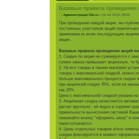
Базовые правила проведения ак
Администрация lillu.ru
» 24 окт 2014, 09:29
При проведении каждой акции, мы публик
постоянных участников акций перечитыва
применима ко всем последующим акциям. 
акции...
Базовые правила проведения акций инте
1. Скидки по акции не суммируются с на
сумме заказа превышает акционную, то б
2. На все товары в нашем магазине уста
товара с максимальной скидкой, можно п
больше максимального процента скидки на
при акционной скидке 35%, если на заказ
как 20%.
Цена с максимальной скидкой указана на
3. Акционная скидка начисляется автомат
расчет вручную) - её видно в корзине сра
правильности вычисления системой Вашей
нажимайте кнопку "оформить заказ" в кон
пересчитывается.
4. Цены отдельных товаров и/или лимиты
скидки фиксируются в момент оформлени