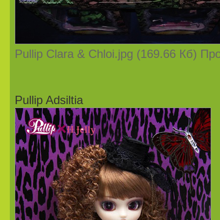
Pullip Clara & Chloi.jpg (169.66 Кб) П
Pullip Adsiltia