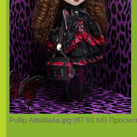
Pullip Adsiltia4a.jpg (87.93 Кб) Просм