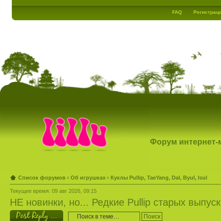
FAQ
Регистрац
Форум интернет-ма
Список форумов
‹
Об игрушках
‹
Куклы Pullip, TaeYang, Dal, Byul, Isul
Текущее время: 09 авг 2026, 09:15
НЕ новинки, но... Редкие Pullip старых выпус
Ответить