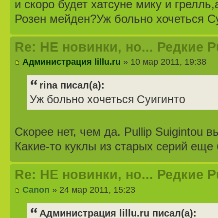
и скоро будет хатсуне мику и грелль,
Розен мейден?Уж больно хочеться С
Re: НЕ новинки, но... Редкие 
Администрация lillu.ru
» 10 мар 2011, 19:38
rina писал(а):
Уж больно хочеться Суигинто
Скорее нет, чем да. Pullip Suigintou 
Какие-то куклы из старых серий еще б
Re: НЕ новинки, но... Редкие 
Canon
» 24 мар 2011, 15:23
Администрация lillu.ru писал(а):