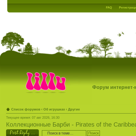
FAQ
Регистрац
Форум интернет-ма
Список форумов
‹
Об игрушках
‹
Другие
Текущее время: 07 авг 2026, 16:30
Коллекционные Барби - Pirates of the Caribbe
Ответить