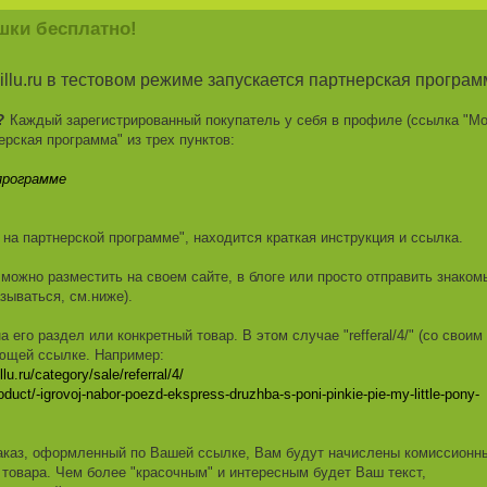
шки бесплатно!
illu.ru в тестовом режиме запускается партнерская програм
"?
Каждый зарегистрированный покупатель у себя в профиле (ссылка "М
ерская программа" из трех пунктов:
программе
и на партнерской программе", находится краткая инструкция и ссылка.
можно разместить на своем сайте, в блоге или просто отправить знако
зываться, см.ниже).
 его раздел или конкретный товар. В этом случае "refferal/4/" (со своим
ующей ссылке. Например:
lillu.ru/category/sale/referral/4/
/product/-igrovoj-nabor-poezd-ekspress-druzhba-s-poni-pinkie-pie-my-little-pony-
аказ, оформленный по Вашей ссылке, Вам будут начислены комиссионны
 товара. Чем более "красочным" и интересным будет Ваш текст,