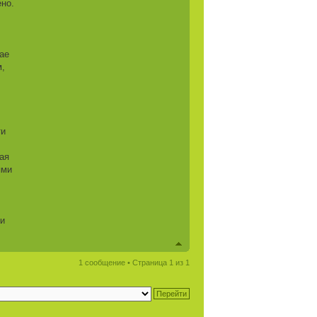
но.
ае
м,
ти
ая
ями
ли
1 сообщение • Страница
1
из
1