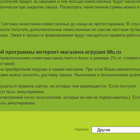
пателей придет за заказами и тем больше комиссионных будет начисле
атически при закрытии заказа. Посмотреть начисленные суммы можно в
?
Система начисления комиссионных до конца не протестирована. В случ
опыток получить дополнительные комиссионные не совсем честным путе
аны. Также в процессе формирования будут находиться правила работы
 программы интернет-магазина игрушек lillu.ru
 привлеченными клиентами начисляется бонус в размере 2% от стоимос
ставки).
на приобретение игрушек в нашем магазине. При этом Ваша накопительн
усами можно оплатить доставку заказа. Наличными и безналичными рубл
ушаться правила сайтов, на которых они размещаются. Если поступит
гут быть аннулированы.
электронной почте получателям, которые на нее не подписывались). Ес
быть аннулированы.
Перейти: