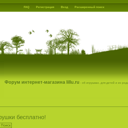
FAQ
Регистрация
Вход
Расширенный поиск
Форум интернет-магазина lillu.ru
- об игрушках, для детей и их ро
рушки бесплатно!