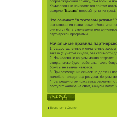
сопровождающий ссылку, тем больше поку
Комиссионные начисляются сайтом автом
разделе "
Баланс
" (первый пункт из трех).
Что означает "в тестовом режиме"
возникновения технических сбоев, или п
они могут быть уменьшены или аннулиров
партнерской программы.
Начальные правила партнерской
1. За доставленные и оплаченные заказы
заказа (с учетом скидки, без стоимости до
2. Начисленные бонусы можно потратить 
скидка также будет работать. Также бон
бонусы не выплачиваются.
3. При размещении ссылок не должны нар
жалоба от владельца ресурса, бонусы мо
4. Запрещен спам (рассылка рекламы по 
поступит жалоба на спам, бонусы могут 
Ответить
Вернуться в Другие