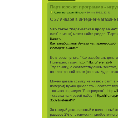
Партнерская программа - игру
Администрация lillu.ru
» 26 янв 2012, 22:41
С 27 января в интернет-магазине l
Что такое "партнетская программа
счет" в меню) может найти раздел "Партн
Баланс
Как заработать деньги на партнерской 
История выплат
Во втором пункте, "Как заработать деньг
Примерно, такая:
http://lillu.ru/referral/4/
Эту ссылку, с соответствующим текстом, 
по электронной почте (но спам будет нака
Можно давать ссылку не на весь сайт, а на
номером) нужно добавлять к соответств
- ссылка на раздел "Распродажа" -
http://
- ссылка на игровой набор -
http://lillu.ru
35891/referral/4/
За каждый доставленный и оплаченный з
размере 2% от стоимости приобретенного