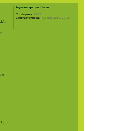
Администрация lillu.ru
Сообщения:
2787
Зарегистрирован:
03 фев 2010, 10:14
ма.
ой
мым
е, в