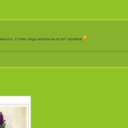
миться, я тоже сюда попала из-за пет шопиков