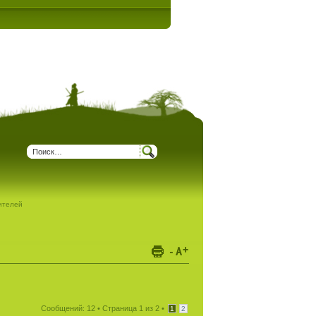
дителей
Сообщений: 12 •
Страница
1
из
2
•
1
2