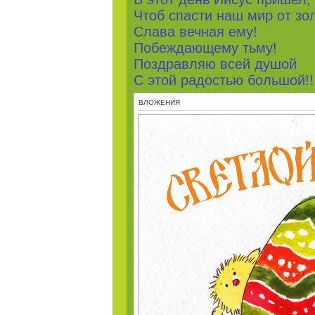
Чтоб спасти наш мир от зо
Слава вечная ему!
Побеждающему тьму!
Поздравляю всей душой
С этой радостью большой!!
ВЛОЖЕНИЯ