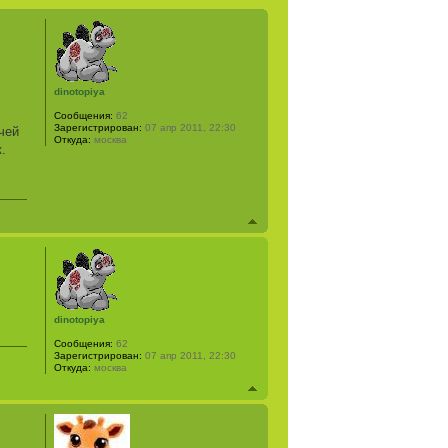
dinotopiya
Сообщения:
62
Зарегистрирован:
07 апр 2011, 22:30
чей
Откуда:
москва
.
dinotopiya
Сообщения:
62
Зарегистрирован:
07 апр 2011, 22:30
Откуда:
москва