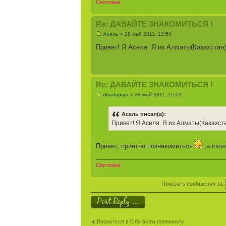
Светлана
Re: ДАВАЙТЕ ЗНАКОМИТЬСЯ !
Асель
» 28 май 2011, 13:54
Привет! Я Аселя. Я из Алматы(Казахстан
Re: ДАВАЙТЕ ЗНАКОМИТЬСЯ !
dinotopiya
» 28 май 2011, 15:03
Асель писал(а):
Привет! Я Аселя. Я из Алматы(Казахст
Привет, приятно познакомиться
,а скол
Светлана
Показать сообщения за:
Ответить
Вернуться в Обо всем понемногу