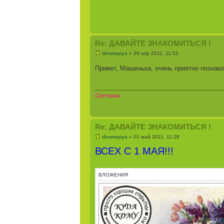
Re: ДАВАЙТЕ ЗНАКОМИТЬСЯ !
dinotopiya
» 29 апр 2011, 11:52
Привет, Машенька, очень приятно познако
Светлана
Re: ДАВАЙТЕ ЗНАКОМИТЬСЯ !
dinotopiya
» 01 май 2011, 11:26
ВСЕХ С 1 МАЯ!!!
ВЛОЖЕНИЯ