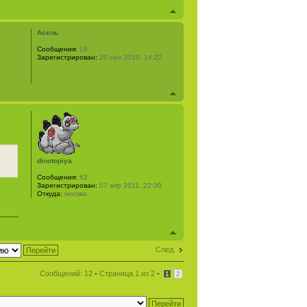
Асель
Сообщения:
16
Зарегистрирован:
20 сен 2010, 14:22
dinotopiya
Сообщения:
62
Зарегистрирован:
07 апр 2011, 22:30
Откуда:
москва
След.
Сообщений: 12 •
Страница
1
из
2
•
1
2