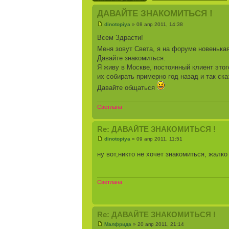
ДАВАЙТЕ ЗНАКОМИТЬСЯ !
dinotopiya
» 08 апр 2011, 14:38
Всем Здрасти!
Меня зовут Света, я на форуме новенькая
Давайте знакомиться.
Я живу в Москве, постоянный клиент этог
их собирать примерно год назад и так ска
Давайте общаться
Светлана
Re: ДАВАЙТЕ ЗНАКОМИТЬСЯ !
dinotopiya
» 09 апр 2011, 11:51
ну вот,никто не хочет знакомиться, жалк
Светлана
Re: ДАВАЙТЕ ЗНАКОМИТЬСЯ !
Малфрида
» 20 апр 2011, 21:14