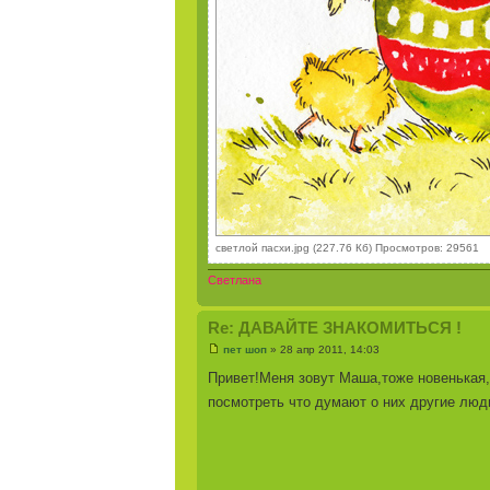
светлой пасхи.jpg (227.76 Кб) Просмотров: 29561
Светлана
Re: ДАВАЙТЕ ЗНАКОМИТЬСЯ !
пет шоп
» 28 апр 2011, 14:03
Привет!Меня зовут Маша,тоже новенькая,м
посмотреть что думают о них другие люд