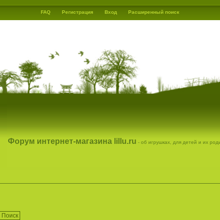
FAQ
Регистрация
Вход
Расширенный поиск
Форум интернет-магазина lillu.ru
- об игрушках, для детей и их ро