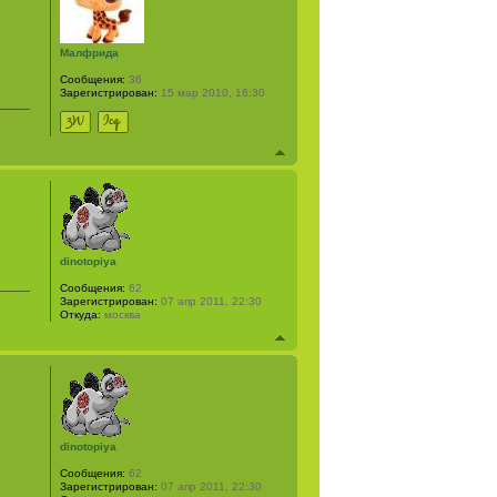
Малфрида
Сообщения:
36
Зарегистрирован:
15 мар 2010, 16:30
dinotopiya
Сообщения:
62
Зарегистрирован:
07 апр 2011, 22:30
Откуда:
москва
dinotopiya
Сообщения:
62
Зарегистрирован:
07 апр 2011, 22:30