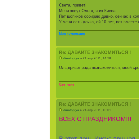
Света, привет!
Меня зовут Ольга, я из Киева
Пет шопиков собираю давно, сейчас в кол
У меня есть дочка, ей 10 лет, вот вместе
Моя коллекция
Re: ДАВАЙТЕ ЗНАКОМИТЬСЯ !
dinotopiya
» 21 апр 2011, 14:38
Оль,привет,рада познакомиться, моей ср
Светлана
Re: ДАВАЙТЕ ЗНАКОМИТЬСЯ !
dinotopiya
» 24 апр 2011, 10:01
ВСЕХ С ПРАЗДНИКОМ!!!
В этот день Иисус пришел,