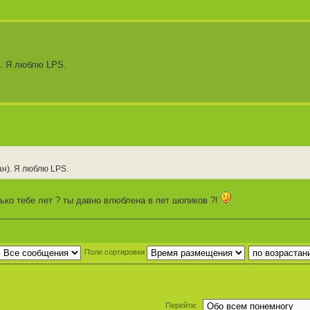
). Я люблю LPS.
ан). Я люблю LPS.
ько тебе лет ? ты давно влюблена в пет шопиков ?!
Поле сортировки
Перейти: