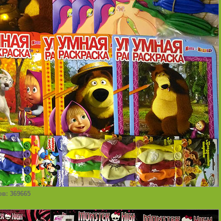
ов: 369665