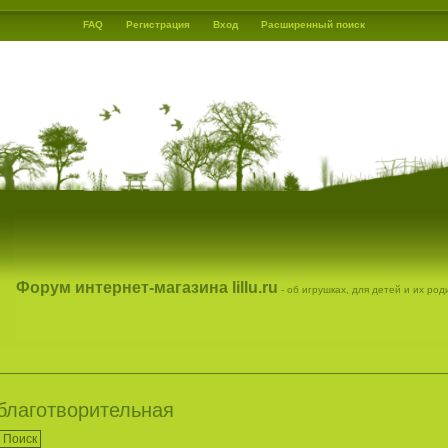
FAQ
Регистрация
Вход
Расширенный поиск
Форум интернет-магазина lillu.ru
- об игрушках, для детей и их ро
 благотворительная