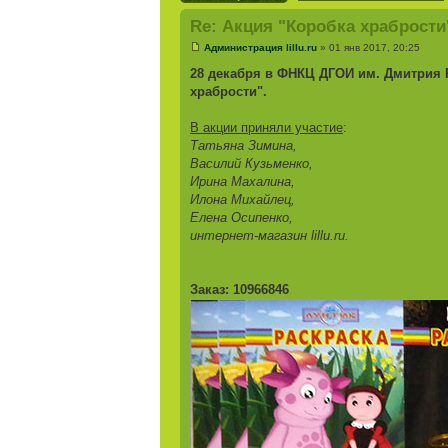
Re: Акция "Коробка храбрости
Администрация lillu.ru
» 01 янв 2017, 20:25
28 декабря в ФНКЦ ДГОИ им. Дмитрия 
храбрости".
В акции приняли участие
:
Татьяна Зимина,
Василий Кузьменко,
Ирина Махалина,
Илона Михайлец,
Елена Осипенко,
интернет-магазин lillu.ru.
Заказ: 10966846