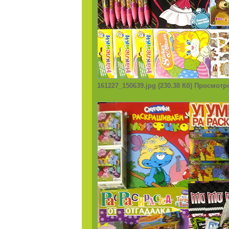
161227_150639.jpg (230.38 Кб) Просмотр