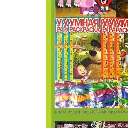
161227_153001.jpg (219.68 Кб) Просмотр