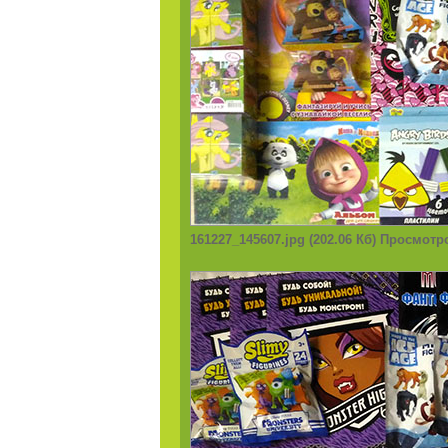
161227_145607.jpg (202.06 Кб) Просмотр