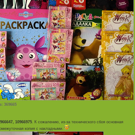
в: 369665
0966647, 10966975
. К сожалению, из-за технического сбоя основная
ромежуточная копия с накладными.