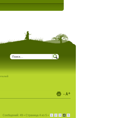
дителей
Сообщений: 49 •
Страница
4
из
5
•
1
2
3
4
5