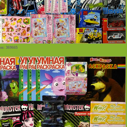
ов: 369665