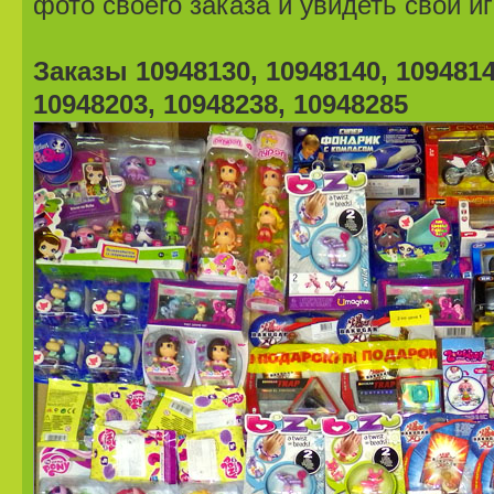
фото своего заказа и увидеть свои и
Заказы 10948130, 10948140, 1094814
10948203, 10948238, 10948285