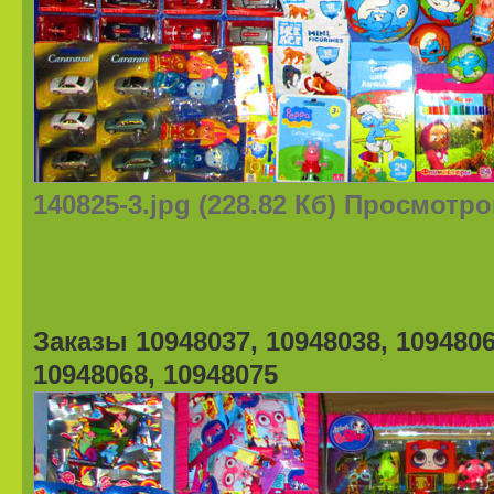
140825-3.jpg (228.82 Кб) Просмотро
Заказы 10948037, 10948038, 1094806
10948068, 10948075