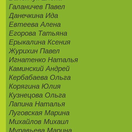
Галаничев Павел
Данечкина Ида
Евтеева Алена
Егорова Татьяна
Ерыкалина Ксения
Журихин Павел
Игнатенко Наталья
Каминский Андрей
Кербабаева Ольга
Корягина Юлия
Кузнецова Ольга
Лапина Наталья
Луговская Марина
Михайлов Михаил
Муравьева Марина