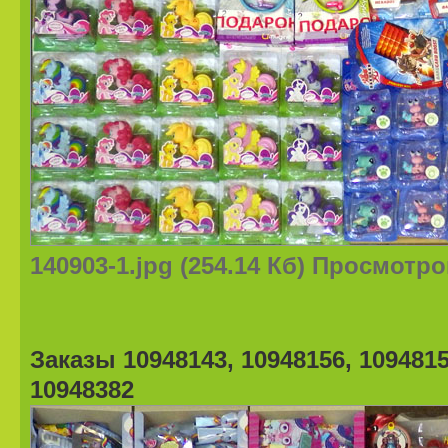
140903-1.jpg (254.14 Кб) Просмотро
Заказы 10948143, 10948156, 1094815
10948382