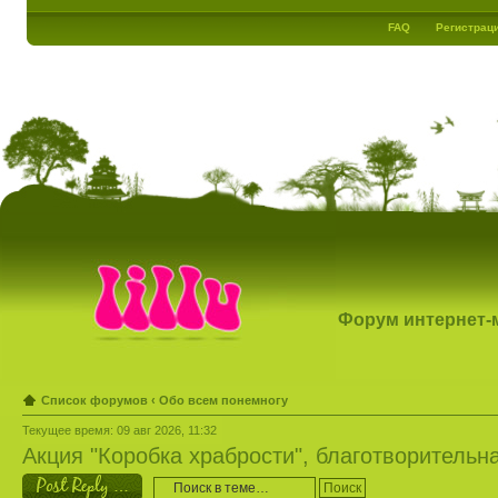
FAQ
Регистрац
Форум интернет-ма
Список форумов
‹
Обо всем понемногу
Текущее время: 09 авг 2026, 11:32
Акция "Коробка храбрости", благотворительн
Ответить