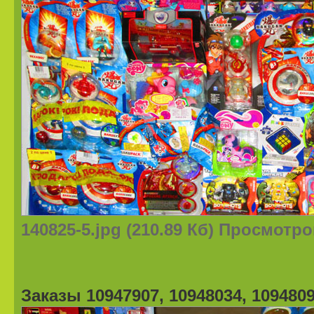
140825-5.jpg (210.89 Кб) Просмотро
Заказы 10947907, 10948034, 1094809