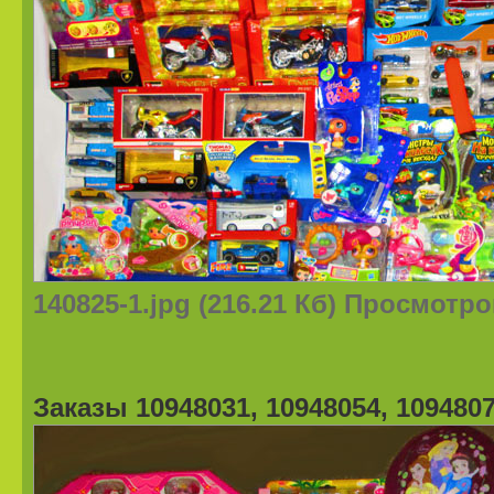
140825-1.jpg (216.21 Кб) Просмотро
Заказы 10948031, 10948054, 109480