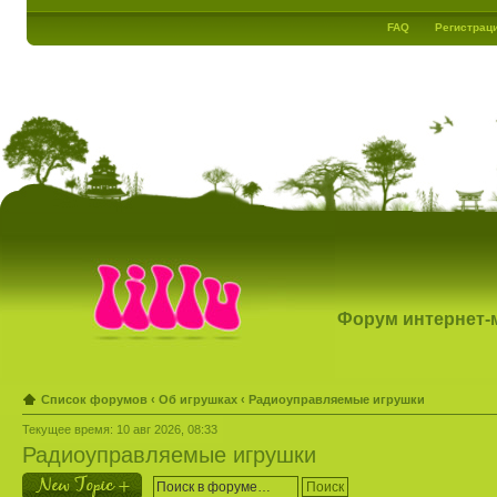
FAQ
Регистрац
Форум интернет-ма
Список форумов
‹
Об игрушках
‹
Радиоуправляемые игрушки
Текущее время: 10 авг 2026, 08:33
Радиоуправляемые игрушки
Новая тема