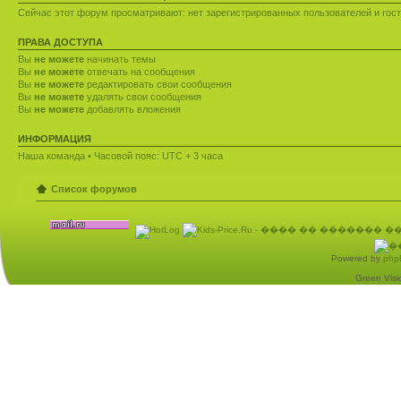
Сейчас этот форум просматривают: нет зарегистрированных пользователей и гост
ПРАВА ДОСТУПА
Вы
не можете
начинать темы
Вы
не можете
отвечать на сообщения
Вы
не можете
редактировать свои сообщения
Вы
не можете
удалять свои сообщения
Вы
не можете
добавлять вложения
ИНФОРМАЦИЯ
Наша команда
• Часовой пояс: UTC + 3 часа
Список форумов
Powered by
php
Green Visio