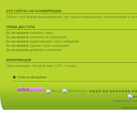
КТО СЕЙЧАС НА КОНФЕРЕНЦИИ
Сейчас этот форум просматривают: нет зарегистрированных пользователей и гост
ПРАВА ДОСТУПА
Вы
не можете
начинать темы
Вы
не можете
отвечать на сообщения
Вы
не можете
редактировать свои сообщения
Вы
не можете
удалять свои сообщения
Вы
не можете
добавлять вложения
ИНФОРМАЦИЯ
Наша команда
• Часовой пояс: UTC + 3 часа
Список форумов
Powered by
php
Green Visio