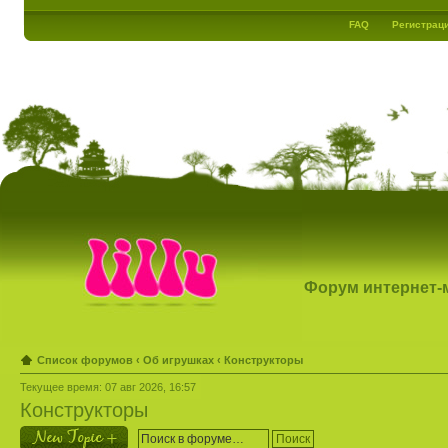
FAQ
Регистрац
Форум интернет-ма
Список форумов
‹
Об игрушках
‹
Конструкторы
Текущее время: 07 авг 2026, 16:57
Конструкторы
Новая тема