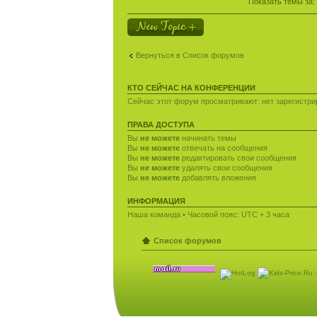
Показать темы за:
Новая тема
Вернуться в Список форумов
КТО СЕЙЧАС НА КОНФЕРЕНЦИИ
Сейчас этот форум просматривают: нет зарегистрир
ПРАВА ДОСТУПА
Вы
не можете
начинать темы
Вы
не можете
отвечать на сообщения
Вы
не можете
редактировать свои сообщения
Вы
не можете
удалять свои сообщения
Вы
не можете
добавлять вложения
ИНФОРМАЦИЯ
Наша команда
• Часовой пояс: UTC + 3 часа
Список форумов