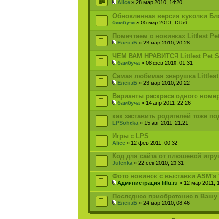
Alice
» 28 мар 2010, 14:20
Обновленная версия куколки Бл
бамбуча
» 05 мар 2013, 13:56
Помечтаем о новинках Littlest Pe
ЕленаБ
» 23 мар 2010, 20:28
ЧЕМ ВАМ НРАВИТСЯ Littlest Pet 
бамбуча
» 08 фев 2010, 01:31
Самая любимая зверушка Littlest
ЕленаБ
» 23 мар 2010, 20:22
Варианты раскраса одного номер
бамбуча
» 14 апр 2011, 22:26
как заставить родителей тоже подс
LPSohcka
» 15 авг 2011, 21:21
Игры с LPS
Alice
» 12 фев 2011, 00:32
Код для сайта от плюшевой игр
Julenka
» 22 сен 2010, 23:31
Фото новинок с выставки ASM's T
Администрация lillu.ru
» 12 мар 2011, 
Последнее приобретение в Вашу к
ЕленаБ
» 24 мар 2010, 08:46