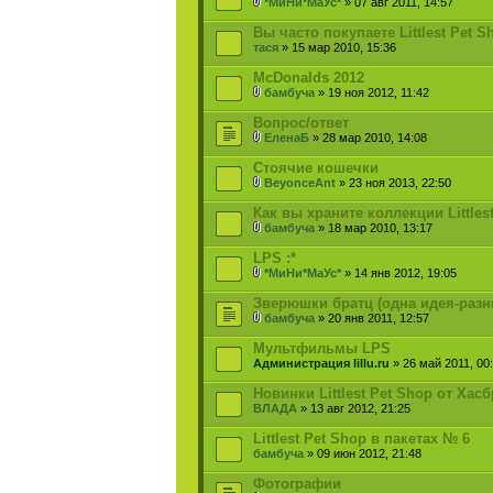
*МиНи*МаУс*
» 07 авг 2011, 14:57
Вы часто покупаете Littlest Pet 
тася
» 15 мар 2010, 15:36
McDonalds 2012
бамбуча
» 19 ноя 2012, 11:42
Вопрос/ответ
ЕленаБ
» 28 мар 2010, 14:08
Стоячие кошечки
BeyonceAnt
» 23 ноя 2013, 22:50
Как вы храните коллекции Littles
бамбуча
» 18 мар 2010, 13:17
LPS :*
*МиНи*МаУс*
» 14 янв 2012, 19:05
Зверюшки братц (одна идея-разн
бамбуча
» 20 янв 2011, 12:57
Мультфильмы LPS
Администрация lillu.ru
» 26 май 2011, 00
Новинки Littlest Pet Shop от Хас
ВЛАДА
» 13 авг 2012, 21:25
Littlest Pet Shop в пакетах № 6
бамбуча
» 09 июн 2012, 21:48
Фотографии