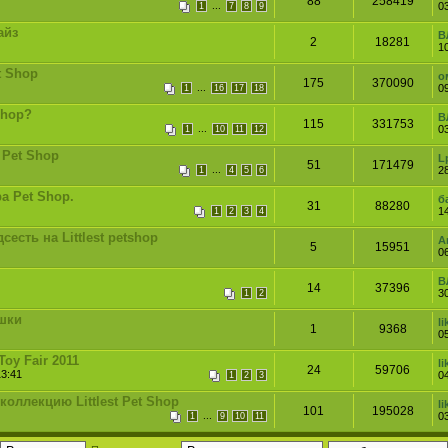
88
258419
...
0
1
7
8
9
айз
В
2
18281
1
t Shop
о
175
370090
...
0
1
16
17
18
Shop?
В
115
331753
...
0
1
10
11
12
 Pet Shop
L
51
171479
...
28
1
4
5
6
а Pet Shop.
б
31
88280
14
1
2
3
4
есть на Littlest petshop
А
5
15951
0
В
14
37396
3
1
2
ушки
li
1
9368
0
oy Fair 2011
li
24
59706
13:41
0
1
2
3
оллекцию Littlest Pet Shop
li
101
195028
...
0
1
9
10
11