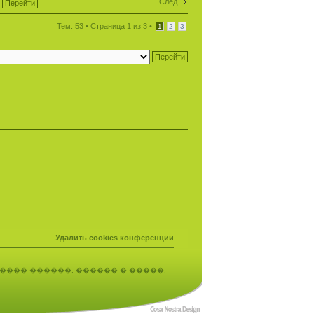
След.
Тем: 53 •
Страница
1
из
3
•
1
2
3
Удалить cookies конференции