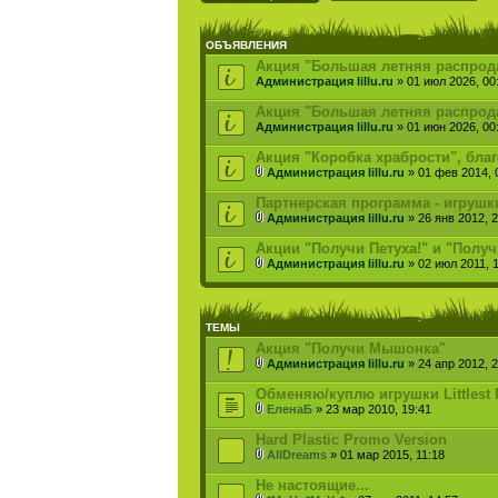
ОБЪЯВЛЕНИЯ
Акция "Большая летняя распродаж
Администрация lillu.ru
» 01 июл 2026, 00
Акция "Большая летняя распрода
Администрация lillu.ru
» 01 июн 2026, 00
Акция "Коробка храбрости", бла
Администрация lillu.ru
» 01 фев 2014, 
Партнерская программа - игрушк
Администрация lillu.ru
» 26 янв 2012, 2
Акции "Получи Петуха!" и "Получ
Администрация lillu.ru
» 02 июл 2011, 
ТЕМЫ
Акция "Получи Мышонка"
Администрация lillu.ru
» 24 апр 2012, 2
Обменяю/куплю игрушки Littlest 
ЕленаБ
» 23 мар 2010, 19:41
Hard Plastic Promo Version
AllDreams
» 01 мар 2015, 11:18
Не настоящие...