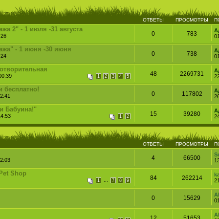
ОТВЕТЫ
ПРОСМОТРЫ
П
а 2" - 1 июля -31 августа
А
0
783
:26
0
жа" - 1 июня -30 июня
А
0
738
:24
0
готворительная
А
48
2269731
00:39
2
1
2
3
4
5
и бесплатно!
А
0
117802
2:41
2
и Бабуина!"
А
15
39280
14:53
2
1
2
ОТВЕТЫ
ПРОСМОТРЫ
П
S
4
66500
2:03
1
Pet Shop
k
84
262214
...
2
1
7
8
9
A
0
15629
0
A
12
51653