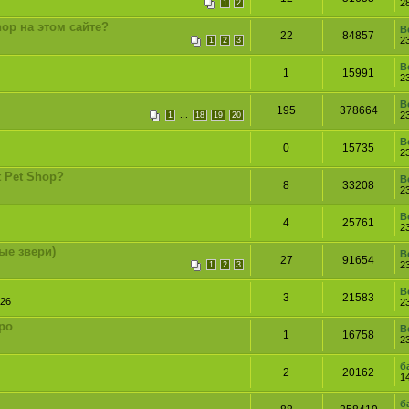
2
1
2
Shop на этом сайте?
B
22
84857
2
1
2
3
B
1
15991
2
B
195
378664
...
2
1
18
19
20
B
0
15735
2
t Pet Shop?
B
8
33208
2
B
4
25761
2
ые звери)
B
27
91654
2
1
2
3
B
3
21583
:26
2
бро
B
1
16758
2
б
2
20162
1
б