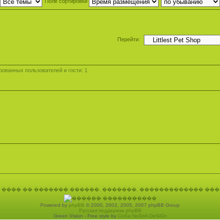
Поле сортировки
Перейти:
ованных пользователей и гости: 1
Powered by
phpBB
© 2000, 2002, 2005, 2007 phpBB Group
Русская поддержка phpBB
Green Vision - Free style by
CoSa NoStrA DeSiGn