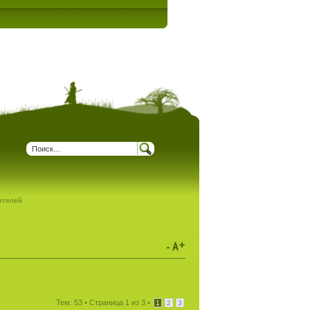
дителей
Тем: 53 •
Страница
1
из
3
•
1
2
3