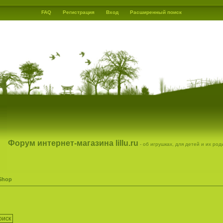
FAQ
Регистрация
Вход
Расширенный поиск
Форум интернет-магазина lillu.ru
- об игрушках, для детей и их ро
 Shop