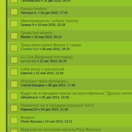
Татьяна2000 » 16 дек 2015, 00:47
Куклы hasbro
Наталья Б. » 02 дек 2015, 17:41
Неисправность собаки Samby
Галина Н » 10 ноя 2015, 23:18
Треки hot wheels
Женин » 10 апр 2015, 09:10
Трэш-монстрики Moose 1 серия
Cosmo-Girl
» 04 апр 2015, 18:24
G.I.Joe (Будущие поставки)
Igrolyndia
» 12 авг 2014, 02:33
Little pony с расческой
Katerina » 01 янв 2015, 12:34
Игрушки трансформеры.
Сергей Базаров » 08 дек 2014, 17:46
Будут ли в продаже куклы из мультфильма "Друзья анге
mihaylova.lv » 05 дек 2014, 10:56
Появятся ли в продаже игрушки Tolo?
Марина123 » 04 дек 2014, 21:40
Вопрос
Юлия Жукова » 14 ноя 2014, 13:11
Игрушки по мотивам мульта Poly Robocar