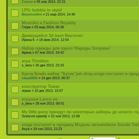
Crezzz
» 05 апр 2014, 22:21
LPS: bobble in style!
BeyonceAnt
» 21 мар 2014, 14:40
Momoko и Fashion Royality
Глори » 03 мар 2014, 06:36
Движущийся 3d пазл Вертолет
Ирина К. » 18 фев 2014, 12:54
Набор одежды для кукол 'Наряды Золушки'
Арина » 07 янв 2014, 19:42
игра Thinkfun
s_lana » 26 дек 2013, 23:16
Кукла Блайз набор "Бутик"pet shop,когда поступит в про
саша2002
» 14 дек 2013, 00:37
конструктор Томас
лорик » 10 дек 2013, 15:07
игрушки Lanco не
s_lana » 28 ноя 2013, 00:51
My little pony приедут ли некоторые наборы до нового го
Svetsvet.speedy » 22 ноя 2013, 12:08
когда поступит в продажу Модель автомобиля Suzuki Swif
Asya » 19 сен 2013, 22:23