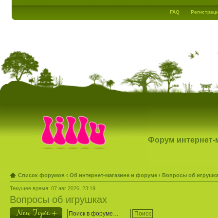
FAQ
Регистрац
Форум интернет-ма
Список форумов
‹
Об интернет-магазине и форуме
‹
Вопросы об игрушк
Текущее время: 07 авг 2026, 23:19
Вопросы об игрушках
Новая тема