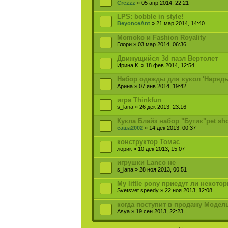
Crezzz
» 05 апр 2014, 22:21
LPS: bobble in style!
BeyonceAnt
» 21 мар 2014, 14:40
Momoko и Fashion Royality
Глори » 03 мар 2014, 06:36
Движущийся 3d пазл Вертолет
Ирина К. » 18 фев 2014, 12:54
Набор одежды для кукол 'Наряд
Арина » 07 янв 2014, 19:42
игра Thinkfun
s_lana » 26 дек 2013, 23:16
Кукла Блайз набор "Бутик"pet sh
саша2002
» 14 дек 2013, 00:37
конструктор Томас
лорик » 10 дек 2013, 15:07
игрушки Lanco не
s_lana » 28 ноя 2013, 00:51
My little pony приедут ли некот
Svetsvet.speedy » 22 ноя 2013, 12:08
когда поступит в продажу Модель
Asya » 19 сен 2013, 22:23