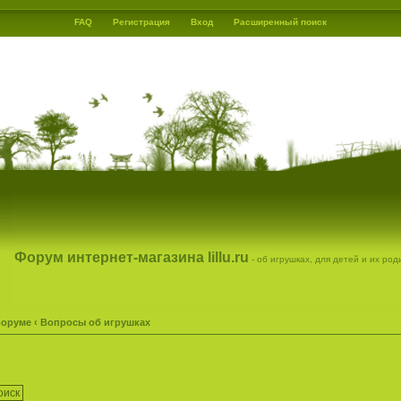
FAQ
Регистрация
Вход
Расширенный поиск
Форум интернет-магазина lillu.ru
- об игрушках, для детей и их ро
форуме
‹
Вопросы об игрушках