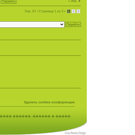
След.
Тем: 67 •
Страница
1
из
3
•
1
2
3
Удалить cookies конференции