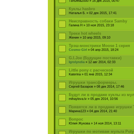
Татьяна2000 » 16 дек 2015, 00:47
Куклы hasbro
Наталья Б. » 02 дек 2015, 17:41
Неисправность собаки Samby
Галина Н » 10 ноя 2015, 23:18
Треки hot wheels
Женин » 10 апр 2015, 09:10
Трэш-монстрики Moose 1 серия
Cosmo-Girl
» 04 апр 2015, 18:24
G.I.Joe (Будущие поставки)
Igrolyndia
» 12 авг 2014, 02:33
Little pony с расческой
Katerina » 01 янв 2015, 12:34
Игрушки трансформеры.
Сергей Базаров » 08 дек 2014, 17:46
Будут ли в продаже куклы из му
mihaylova.lv » 05 дек 2014, 10:56
Появятся ли в продаже игрушки 
Марина123 » 04 дек 2014, 21:40
Вопрос
Юлия Жукова » 14 ноя 2014, 13:11
Игрушки по мотивам мульта Poly