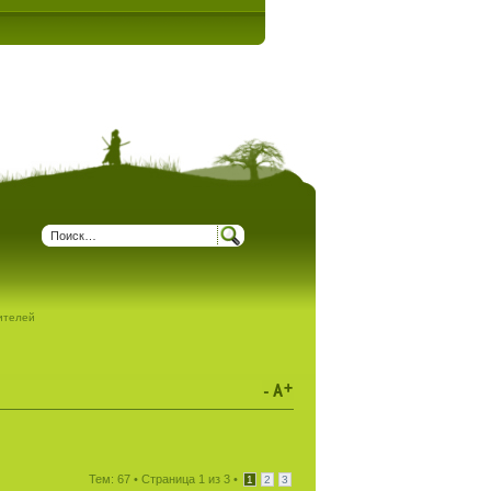
дителей
Тем: 67 •
Страница
1
из
3
•
1
2
3