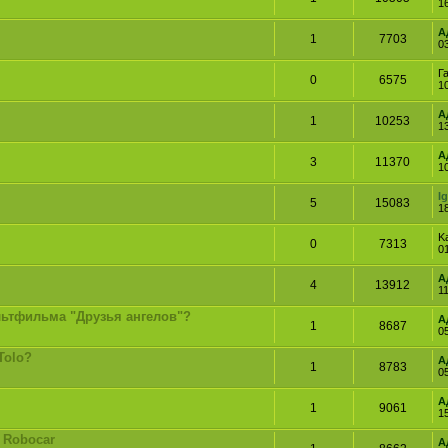
1
А
1
7703
0
Г
0
6575
1
А
1
10253
1
А
3
11370
1
I
5
15083
1
K
0
7313
0
А
4
13912
11
льтфильма "Друзья ангелов"?
А
1
8687
0
Tolo?
А
1
8783
0
А
1
9061
1
 Robocar
А