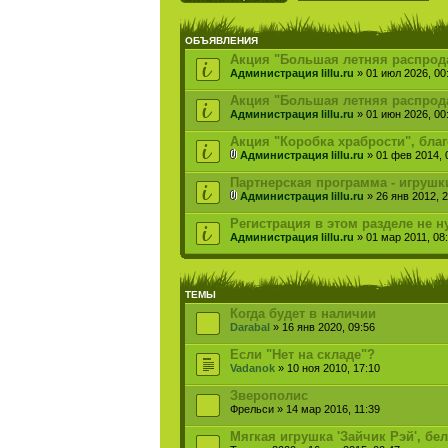
ОБЪЯВЛЕНИЯ
Акция "Большая летняя распродаж
Администрация lillu.ru
» 01 июл 2026, 00
Акция "Большая летняя распрода
Администрация lillu.ru
» 01 июн 2026, 00
Акция "Коробка храбрости", бла
Администрация lillu.ru
» 01 фев 2014, 
Партнерская программа - игрушк
Администрация lillu.ru
» 26 янв 2012, 2
Регистрация в этом разделе не н
Администрация lillu.ru
» 01 мар 2011, 08
ТЕМЫ
Когда будет в наличии
Darabal
» 16 янв 2020, 09:56
Если "Нет на складе"?
Vadanok
» 10 ноя 2010, 17:10
Зверополис
Фрельси » 14 мар 2016, 11:39
Мягкая игрушка 'Зайчик Рэй', бел