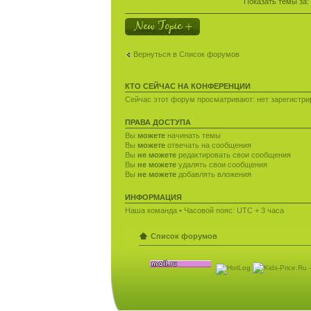
Показать темы за:
Новая тема
Вернуться в Список форумов
КТО СЕЙЧАС НА КОНФЕРЕНЦИИ
Сейчас этот форум просматривают: нет зарегистрир
ПРАВА ДОСТУПА
Вы
можете
начинать темы
Вы
можете
отвечать на сообщения
Вы
не можете
редактировать свои сообщения
Вы
не можете
удалять свои сообщения
Вы
не можете
добавлять вложения
ИНФОРМАЦИЯ
Наша команда
• Часовой пояс: UTC + 3 часа
Список форумов