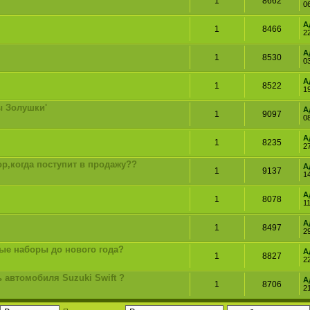
1
8662
0
А
1
8466
2
А
1
8530
0
А
1
8522
1
ы Золушки'
А
1
9097
0
А
1
8235
2
op,когда поступит в продажу??
А
1
9137
1
А
1
8078
11
А
1
8497
2
орые наборы до нового года?
А
1
8827
2
 автомобиля Suzuki Swift ?
А
1
8706
2