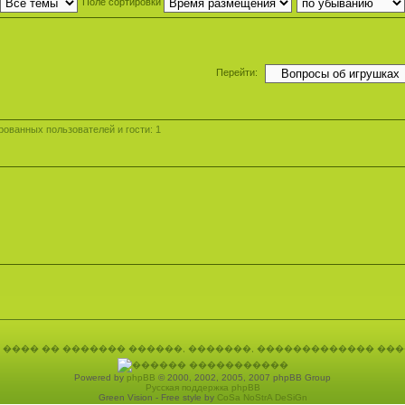
Поле сортировки
Перейти:
ованных пользователей и гости: 1
Powered by
phpBB
© 2000, 2002, 2005, 2007 phpBB Group
Русская поддержка phpBB
Green Vision - Free style by
CoSa NoStrA DeSiGn