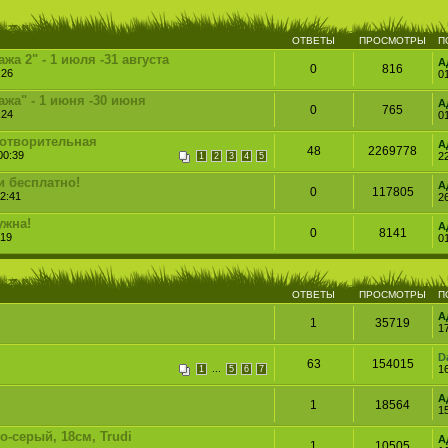
ОТВЕТЫ
ПРОСМОТРЫ
П
а 2" - 1 июля -31 августа
А
0
816
:26
0
жа" - 1 июня -30 июня
А
0
765
:24
0
готворительная
А
48
2269778
00:39
2
1
2
3
4
5
и бесплатно!
А
0
117805
2:41
2
ужна!
А
0
8141
:19
0
ОТВЕТЫ
ПРОСМОТРЫ
П
А
1
35719
1
D
63
154015
...
1
1
5
6
7
А
1
18564
1
о-серый, 18см, Trudi
А
1
10505