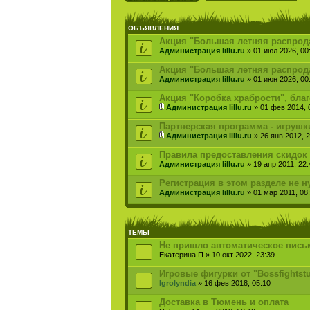
ОБЪЯВЛЕНИЯ
Акция "Большая летняя распродаж
Администрация lillu.ru
» 01 июл 2026, 00
Акция "Большая летняя распрода
Администрация lillu.ru
» 01 июн 2026, 00
Акция "Коробка храбрости", бла
Администрация lillu.ru
» 01 фев 2014, 
Партнерская программа - игрушк
Администрация lillu.ru
» 26 янв 2012, 2
Правила предоставления скидок 
Администрация lillu.ru
» 19 апр 2011, 22:
Регистрация в этом разделе не н
Администрация lillu.ru
» 01 мар 2011, 08
ТЕМЫ
Не пришло автоматическое пись
Екатерина П » 10 окт 2022, 23:39
Игровые фигурки от "Bossfightstu
Igrolyndia
» 16 фев 2018, 05:10
Доставка в Тюмень и оплата