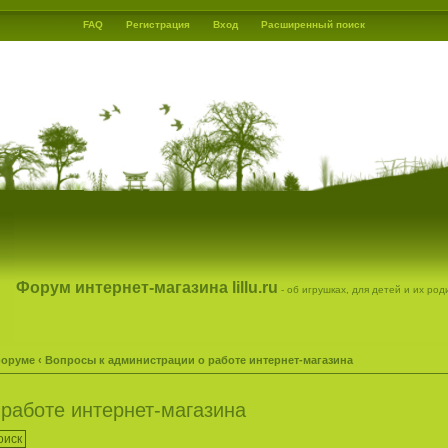
FAQ
Регистрация
Вход
Расширенный поиск
Форум интернет-магазина lillu.ru
- об игрушках, для детей и их ро
форуме
‹
Вопросы к администрации о работе интернет-магазина
работе интернет-магазина