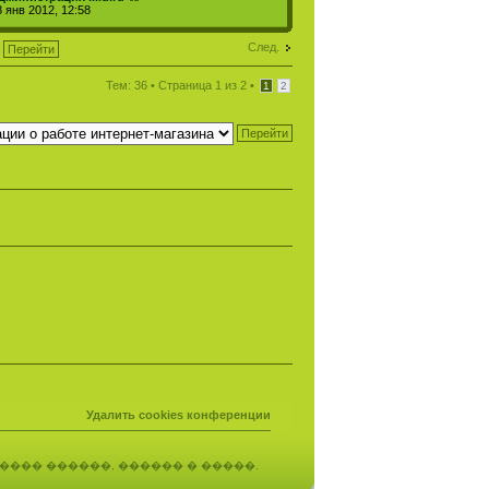
8 янв 2012, 12:58
След.
Тем: 36 •
Страница
1
из
2
•
1
2
Удалить cookies конференции