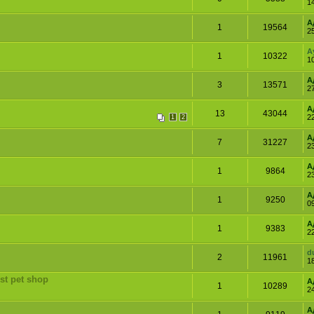
1
А
1
19564
2
A
1
10322
1
А
3
13571
27
А
13
43044
2
1
2
А
7
31227
2
А
1
9864
2
А
1
9250
0
А
1
9383
2
d
2
11961
1
st pet shop
А
1
10289
2
А