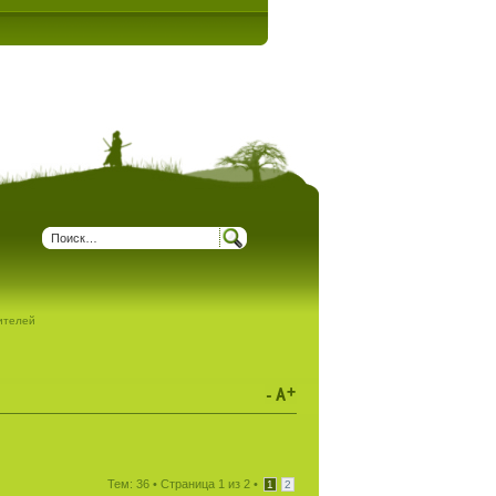
дителей
Тем: 36 •
Страница
1
из
2
•
1
2