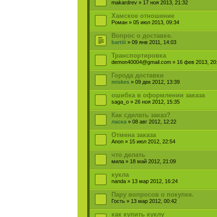
makardrev » 17 ноя 2013, 21:32
Хамское отношение
Роман » 05 июл 2013, 09:34
Вопрос о доставке.
bartiii
» 09 янв 2011, 14:03
Транспортировка
demon40004@gmail.com » 16 фев 2013, 20
Города доставки
miskes
» 09 дек 2012, 13:39
ошибка в оформлении заказа
saga_o » 26 ноя 2012, 15:35
Как сделать заказ?
ласка
» 08 авг 2012, 12:22
Отмена заказа
Anon » 15 июл 2012, 22:54
что делать
мила » 18 май 2012, 21:09
кукла
nanda » 13 мар 2012, 16:24
Пару вопросов о покупке.
Гость » 13 мар 2012, 00:42
как купить куклу