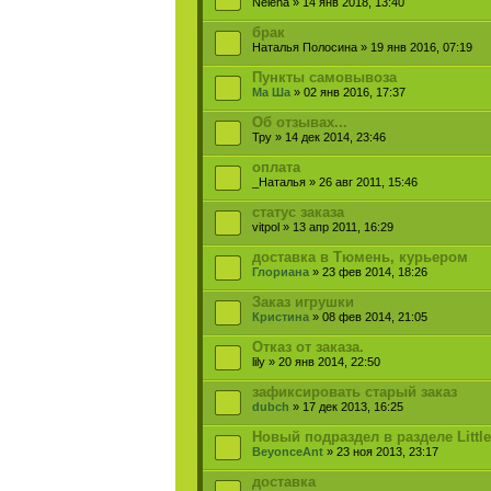
Nelena » 14 янв 2018, 13:40
брак
Наталья Полосина » 19 янв 2016, 07:19
Пункты самовывоза
Ма Ша
» 02 янв 2016, 17:37
Об отзывах...
Тру » 14 дек 2014, 23:46
оплата
_Наталья » 26 авг 2011, 15:46
статус заказа
vitpol » 13 апр 2011, 16:29
доставка в Тюмень, курьером
Глориана
» 23 фев 2014, 18:26
Заказ игрушки
Кристина
» 08 фев 2014, 21:05
Отказ от заказа.
lily » 20 янв 2014, 22:50
зафиксировать старый заказ
dubch
» 17 дек 2013, 16:25
Новый подраздел в разделе Little
BeyonceAnt
» 23 ноя 2013, 23:17
доставка