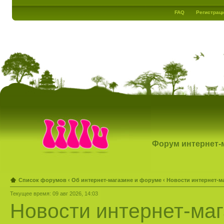
FAQ
Регистрац
Форум интернет-ма
Список форумов
‹
Об интернет-магазине и форуме
‹
Новости интернет-м
Текущее время: 09 авг 2026, 14:03
Новости интернет-ма