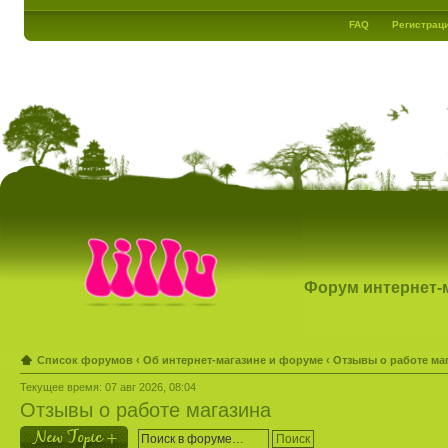
FAQ
Регистрац
Форум интернет-ма
Список форумов
‹
Об интернет-магазине и форуме
‹
Отзывы о работе ма
Текущее время: 07 авг 2026, 08:04
Отзывы о работе магазина
Новая тема