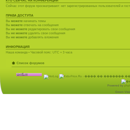
КТО СЕЙЧАС НА КОНФЕРЕНЦИИ
Сейчас этот форум просматривают: нет зарегистрированных пользователей и гост
ПРАВА ДОСТУПА
Вы
можете
начинать темы
Вы
можете
отвечать на сообщения
Вы
не можете
редактировать свои сообщения
Вы
не можете
удалять свои сообщения
Вы
не можете
добавлять вложения
ИНФОРМАЦИЯ
Наша команда
• Часовой пояс: UTC + 3 часа
Список форумов
Powered by
php
Green Visio