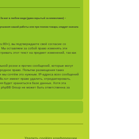
 За мат в любом виде (даже скрытый за символами) –
лучшения нашей работы или при поиске товара, следует сначала
.ru:80»), вы подтверждаете своё согласие со
. Мы оставляем за собой право изменять эти
ривать этот текст на предмет изменений, так как
ьной розни и прочих сообщений, которые могут
народное право. Попытки размещения таких
и мы сочтём это нужным. IP-адреса всех сообщений
lu.ru» имеют право удалить, отредактировать,
я будет храниться в базе данных. Хотя эта
и phpBB Group не может быть ответственна за
Удалить cookies конференции