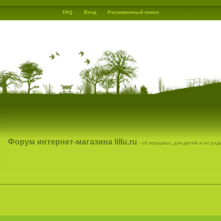
FAQ
Вход
Расширенный поиск
Форум интернет-магазина lillu.ru
- об игрушках, для детей и их ро