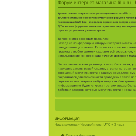
Форум интернет-магазина lillu.ru -
Краткие основные правила форума интернет-магазина lillu.ru:
1) Строго запрещено оскорбление участников форума в любой фо
пожизненный БАН. Бан – это полное ограничение доступа к кон
2) Так как наш форум относится к интернет-магазину, запрещен
спросить разрешения у администрации.
Дополнения к основным правилам:
Заходя на конференцию «Форум интернет-магазина lill
следующими условиями. Если вы не согласны с ними,
правила в любое время и сделаем всё возможное, ч
использование конференции «Форум интернет-магази
Вы соглашаетесь не размещать оскорбительных, уг
нарушить законы вашей страны, страны, которая пр
сообщений могут привести к вашему немедленному о
сохраняются для возможности проведения такой пол
перенести или закрыть любую тему в любое время п
информация не будет открыта третьим лицам без ва
действия хакеров, которые могут привести к несанк
ИНФОРМАЦИЯ
Наша команда
• Часовой пояс: UTC + 3 часа
Список форумов