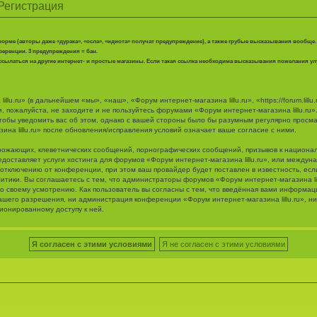
 Регистрация
рме (авторы даже «дурака», «осла», «идиота» получат предупреждение), а также грубые высказывания вообще.
ференции. 3 предупреждения = бан.
о ссылаться на другие интернет- и простые магазины. Если такая ссылка необходима высказывания пожелания у
u.ru» (в дальнейшем «мы», «наш», «Форум интернет-магазина lillu.ru», «https://forum.lillu
 пожалуйста, не заходите и не пользуйтесь форумами «Форум интернет-магазина lillu.ru»
тобы уведомить вас об этом, однако с вашей стороны было бы разумным регулярно просмат
на lillu.ru» после обновления/исправления условий означает ваше согласие с ними.
рожающих, клеветнических сообщений, порнографических сообщений, призывов к национал
едоставляет услуги хостинга для форумов «Форум интернет-магазина lillu.ru», или между
тключению от конференции, при этом ваш провайдер будет поставлен в известность, есл
итики. Вы соглашаетесь с тем, что администраторы форумов «Форум интернет-магазина lil
о своему усмотрению. Как пользователь вы согласны с тем, что введённая вами информаци
шего разрешения, ни администрация конференции «Форум интернет-магазина lillu.ru», н
ционированному доступу к ней.