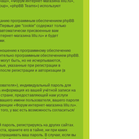
аш», «Форум интернет-магазина lillu.ru»,
Group», «phpBB Teams») используют
озданию программным обеспечением phpBB
Первые две "cookie" содержат только
, автоматически присвоенные вам
рнет-магазина lillu.ru» и будет
ми.
 отношению к программному обеспечению
ючительно программным обеспечением phpBB.
огут быть, но не исчерпываются,
ые, указанные при регистрации в
после регистрации и авторизации (в
зователя»), индивидуальный пароль для
ша информация из вашей учётной записи на
 стране, предоставляющей нам услуги
 вашего имени пользователя, вашего пароля
енции «Форум интернет-магазина lillu.ru».
ого, у вас есть возможность согласиться/
ароль, регистрируясь на других сайтах.
а, храните его в тайне, ни при каких
 спрашивать ваш пароль. В случае, если вы