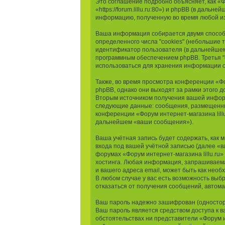
Это соглашение подробно объясняет, как «Фо
«https://forum.lillu.ru:80») и phpBB (в да
информацию, полученную во время любой из
Ваша информация собирается двумя способа
определенного числа "cookies" (небольшие 
идентификатор пользователя (в дальнейшем 
программным обеспечением phpBB. Третья "c
использоваться для хранения информации о
Также, во время просмотра конференции «Фо
phpBB, однако они выходят за рамки этого 
Вторым источником получения вашей информ
следующие данные: сообщения, размещенные
конференции «Форум интернет-магазина lill
дальнейшем «ваши сообщения»).
Ваша учётная запись будет содержать, как
входа под вашей учётной записью (далее «в
форумах «Форум интернет-магазина lillu.r
хостинга. Любая информация, запрашиваемая
и вашего адреса email, может быть как необ
В любом случае у вас есть возможность выбр
отказаться от получения сообщений, автом
Ваш пароль надежно зашифрован (односторо
Ваш пароль является средством доступа к ва
обстоятельствах ни представители «Форум ин