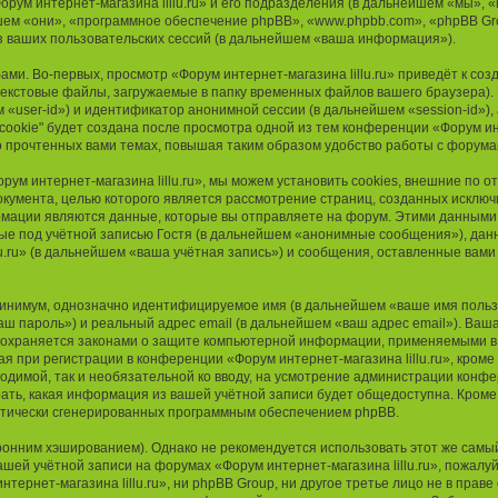
рум интернет-магазина lillu.ru» и его подразделения (в дальнейшем «мы», «н
льнейшем «они», «программное обеспечение phpBB», «www.phpbb.com», «phpBB 
 ваших пользовательских сессий (в дальнейшем «ваша информация»).
ми. Во-первых, просмотр «Форум интернет-магазина lillu.ru» приведёт к с
текстовые файлы, загружаемые в папку временных файлов вашего браузера). 
«user-id») и идентификатор анонимной сессии (в дальнейшем «session-id»)
ookie" будет создана после просмотра одной из тем конференции «Форум инте
 прочтенных вами темах, повышая таким образом удобство работы с форума
рум интернет-магазина lillu.ru», мы можем установить cookies, внешние по
документа, целью которого является рассмотрение страниц, созданных искл
ации являются данные, которые вы отправляете на форум. Этими данными м
 под учётной записью Гостя (в дальнейшем «анонимные сообщения»), данн
u.ru» (в дальнейшем «ваша учётная запись») и сообщения, оставленные вами 
 минимум, однозначно идентифицируемое имя (в дальнейшем «ваше имя поль
аш пароль») и реальный адрес email (в дальнейшем «ваш адрес email»). Ва
u» охраняется законами о защите компьютерной информации, применяемыми в
 при регистрации в конференции «Форум интернет-магазина lillu.ru», кроме
ходимой, так и необязательной ко вводу, на усмотрение администрации конфер
ать, какая информация из вашей учётной записи будет общедоступна. Кроме т
атически сгенерированных программным обеспечением phpBB.
нним хэшированием). Однако не рекомендуется использовать этот же самый п
шей учётной записи на форумах «Форум интернет-магазина lillu.ru», пожалуйст
тернет-магазина lillu.ru», ни phpBB Group, ни другое третье лицо не в праве