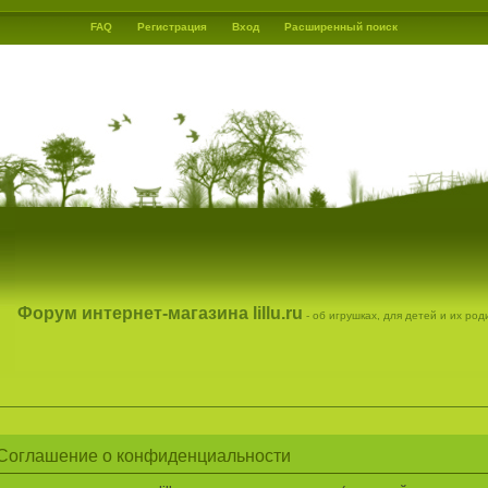
FAQ
Регистрация
Вход
Расширенный поиск
Форум интернет-магазина lillu.ru
- об игрушках, для детей и их ро
 - Соглашение о конфиденциальности