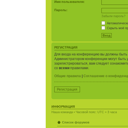
Имя пользователя:
Пароль:
Забыли пароль?
Автоматически
Скрыть моё пр
РЕГИСТРАЦИЯ
Для входа на конференцию вы должны быть з
Администратором конференции могут быть 
зарегистрироваться, вам следует ознакомит
со
всеми
правилами.
Общие правила
|
Соглашение о конфиденц
Регистрация
ИНФОРМАЦИЯ
Наша команда
• Часовой пояс: UTC + 3 часа
Список форумов