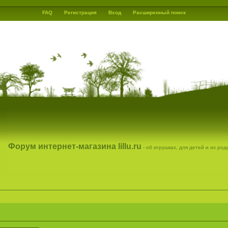
FAQ
Регистрация
Вход
Расширенный поиск
Форум интернет-магазина lillu.ru
- об игрушках, для детей и их ро