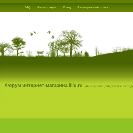
FAQ
Регистрация
Вход
Расширенный поиск
Форум интернет-магазина lillu.ru
- об игрушках, для детей и их ро