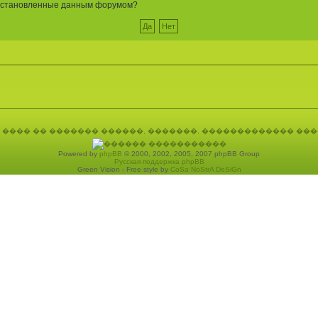
, установленные данным форумом?
Powered by
phpBB
© 2000, 2002, 2005, 2007 phpBB Group
Русская поддержка phpBB
Green Vision - Free style by
CoSa NoStrA DeSiGn