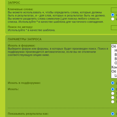
ЗАПРОС
Ключевые слова:
Вы можете использовать
+
, чтобы определить слова, которые должны
И
быть в результатах, и
-
для слов, которых в результатах быть не должно.
Вы можете разделить слова символом
|
для поиска любого слова из
И
списка. Используйте
*
в качестве шаблона для частичного совпадения.
Поиск по автору:
Используйте * в качестве шаблона.
ПАРАМЕТРЫ ЗАПРОСА
Искать в форумах:
Выберите форум или форумы, в которых будет произведен поиск. Поиск в
подфорумах производится автоматически, если вы не отключили
соответствующую опцию ниже.
Искать в подфорумах:
Искать:
В
Т
Т
Т
Показывать результаты как: