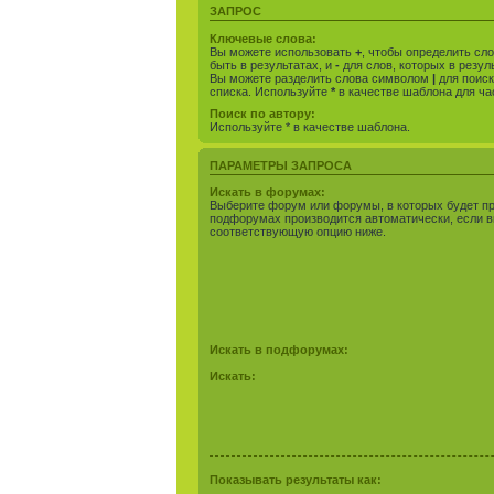
ЗАПРОС
Ключевые слова:
Вы можете использовать
+
, чтобы определить сл
быть в результатах, и
-
для слов, которых в резул
Вы можете разделить слова символом
|
для поиск
списка. Используйте
*
в качестве шаблона для ча
Поиск по автору:
Используйте * в качестве шаблона.
ПАРАМЕТРЫ ЗАПРОСА
Искать в форумах:
Выберите форум или форумы, в которых будет пр
подфорумах производится автоматически, если в
соответствующую опцию ниже.
Искать в подфорумах:
Искать:
Показывать результаты как: