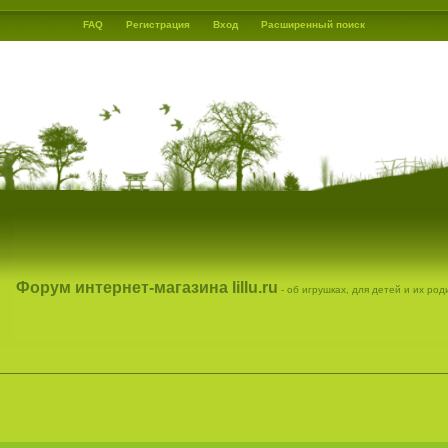
FAQ
Регистрация
Вход
Расширенный поиск
Форум интернет-магазина lillu.ru
- об игрушках, для детей и их ро