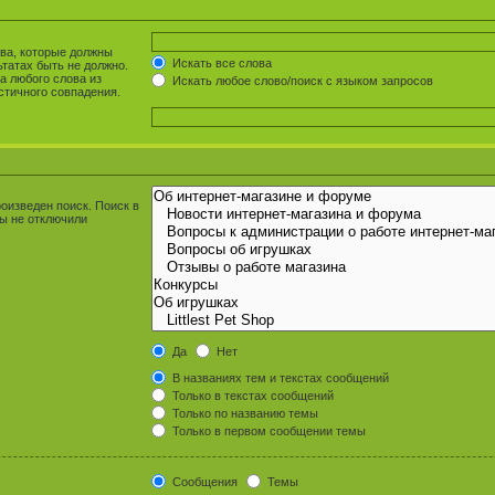
ова, которые должны
Искать все слова
ьтатах быть не должно.
а любого слова из
Искать любое слово/поиск с языком запросов
стичного совпадения.
оизведен поиск. Поиск в
ы не отключили
Да
Нет
В названиях тем и текстах сообщений
Только в текстах сообщений
Только по названию темы
Только в первом сообщении темы
Сообщения
Темы