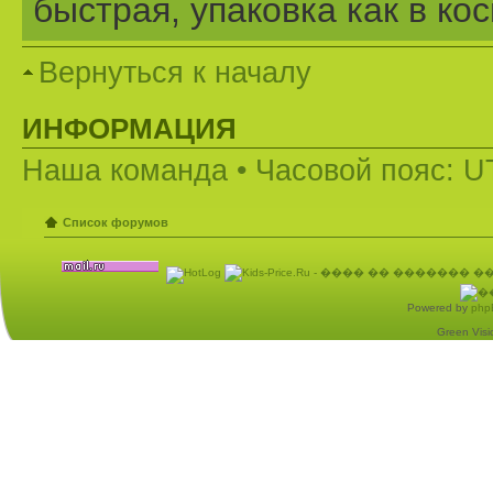
быстрая, упаковка как в ко
Главное для меня, что всег
Вернуться к началу
товара. В основном, покупа
ИНФОРМАЦИЯ
прекрасны.
Наша команда
• Часовой пояс: U
Спасибо большое магазину 
покупками!
Список форумов
Powered by
php
Green Visio