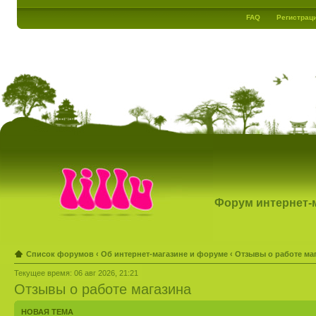
FAQ
Регистрац
Форум интернет-ма
Список форумов
‹
Об интернет-магазине и форуме
‹
Отзывы о работе ма
Текущее время: 06 авг 2026, 21:21
Отзывы о работе магазина
НОВАЯ ТЕМА