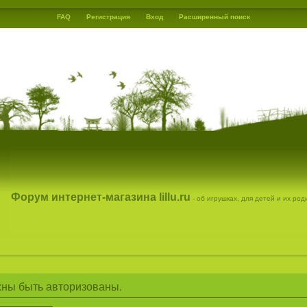
FAQ
Регистрация
Вход
Расширенный поиск
Форум интернет-магазина lillu.ru
- об игрушках, для детей и их ро
ны быть авторизованы.