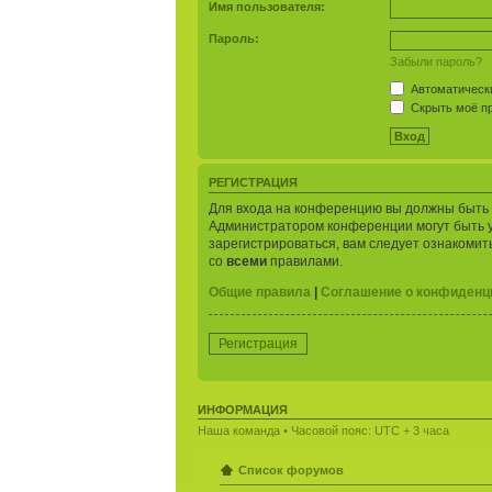
Имя пользователя:
Пароль:
Забыли пароль?
Автоматически
Скрыть моё пр
РЕГИСТРАЦИЯ
Для входа на конференцию вы должны быть з
Администратором конференции могут быть 
зарегистрироваться, вам следует ознакомит
со
всеми
правилами.
Общие правила
|
Соглашение о конфиденц
Регистрация
ИНФОРМАЦИЯ
Наша команда
• Часовой пояс: UTC + 3 часа
Список форумов