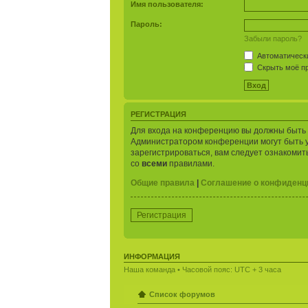
Имя пользователя:
Пароль:
Забыли пароль?
Автоматически
Скрыть моё пр
РЕГИСТРАЦИЯ
Для входа на конференцию вы должны быть з
Администратором конференции могут быть 
зарегистрироваться, вам следует ознакомит
со
всеми
правилами.
Общие правила
|
Соглашение о конфиденц
Регистрация
ИНФОРМАЦИЯ
Наша команда
• Часовой пояс: UTC + 3 часа
Список форумов