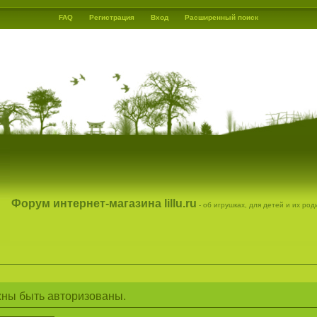
FAQ
Регистрация
Вход
Расширенный поиск
Форум интернет-магазина lillu.ru
- об игрушках, для детей и их ро
ны быть авторизованы.