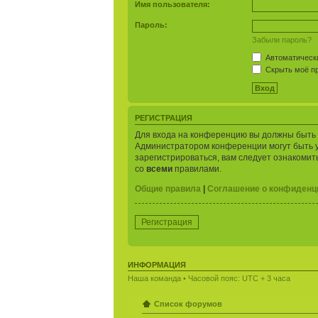
Имя пользователя:
Пароль:
Забыли пароль?
Автоматически
Скрыть моё пр
РЕГИСТРАЦИЯ
Для входа на конференцию вы должны быть з
Администратором конференции могут быть 
зарегистрироваться, вам следует ознакомит
со
всеми
правилами.
Общие правила
|
Соглашение о конфиденц
Регистрация
ИНФОРМАЦИЯ
Наша команда
• Часовой пояс: UTC + 3 часа
Список форумов