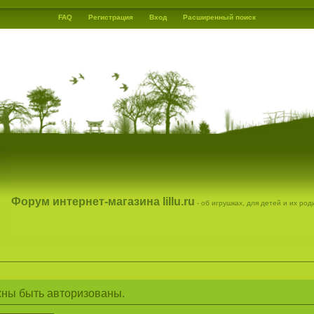
FAQ
Регистрация
Вход
Расширенный поиск
Форум интернет-магазина lillu.ru
- об игрушках, для детей и их ро
ны быть авторизованы.