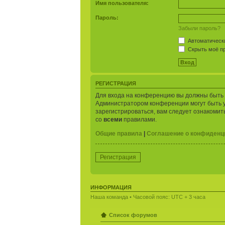
Имя пользователя:
Пароль:
Забыли пароль?
Автоматически
Скрыть моё пр
РЕГИСТРАЦИЯ
Для входа на конференцию вы должны быть з
Администратором конференции могут быть 
зарегистрироваться, вам следует ознакомит
со
всеми
правилами.
Общие правила
|
Соглашение о конфиденц
Регистрация
ИНФОРМАЦИЯ
Наша команда
• Часовой пояс: UTC + 3 часа
Список форумов