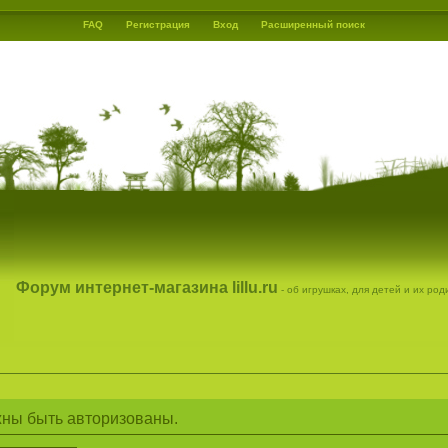
FAQ
Регистрация
Вход
Расширенный поиск
Форум интернет-магазина lillu.ru
- об игрушках, для детей и их ро
ны быть авторизованы.